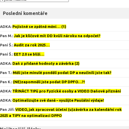
Poslední komentáře
ADKA
:
Pojistné se zpětně mění… (1)
Pan M.
:
Jak je klíčové mít DD kvůli nároku na odpočet?
Paní Š.
:
Audit za rok 2025…
Paní Š.
:
EET 2.0 se blíží…
ADKA
:
Daň z přidané hodnoty a závěrka (2)
Pan T.
:
Měli jste minulé pondělí podat DP a neučinili jste tak?
Pan K.
:
(NE)zapomněli jste podat DP DPFO…?!
ADKA
:
TŘINÁCT TIPů pro Fyzické osoby a VIDEO Daňové přiznání
ADKA
:
Optimalizujte své daně – využijte Paušální výdaje!
Pan Jiří
:
VIDEO, jak zpracovat účetní (u)závěrka za kalendářní rok
2025 a TIPY na optimalizaci DPPO