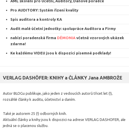
AML školení pro Účetní, Auditory, Daňové poradce
Pro AUDITORY: Systém řízení kvalit
y
Spis auditora a kontroly KA
Audit malé účetní jednotky: spolupráce Auditora a Firmy
nabízí poradenská firma
DÉMONIA
včetně vzorových ukázek
zdarma
!
Ke každému VIDEU jsou k dispozici
písemné podklady
!
VERLAG DASHÖFER: KNIHY a ČLÁNKY Jana AMBROŽE
Autor BLOGu publikuje, jako jeden z vedoucích autorů třicet let (!),
rozsáhlé články k auditu, účetnictví a daním.
Také je autorem 25 (!) odborných knih.
Aktuální články a knihy jsou k dispozici na adrese VERLAG DASHOFER, ale
jedná se o placenou službu.