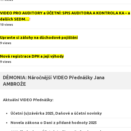
VIDEO PRO AUDITORY a ÚČETNÍ: SPIS AUDITORA A KONTROLA KA – a
dalších SEDM…
!
10 views
Upravte si zálohy na důchodové pojištění
9 views
Nová registrace DPH a její výhody
9 views
DÉMONIA: Náročnější VIDEO Přednášky Jana
AMBROŽE
Aktuální VIDEO
Přednášky
:
Účetní (u)závěrka 2025, Daňové a účetní novinky
Novela zákona o Dani z přidané hodnoty 2025