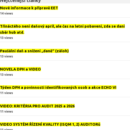
Nejčtenější články
Nové informace k přípravě EET
14 views
Třináctého není daňový apríl, ale čas na letní pobavení, zda se daní
sběr hub atd.
13 views
Paušální daň a snížení „daně“ (záloh)
13 views
NOVELA DPH a VIDEO
13 views
Týden DPH a povinnosti identifikovaných osob a akce ECHO VI
11 views
VIDEO: KRITÉRIA PRO AUDIT 2025 a 2026
11 views
VIDEO SYSTÉM ŘÍZENÍ KVALITY (ISQM 1, 2) AUDITORů
11 views