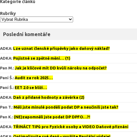
Kategorie článků
Rubriky
Poslední komentáře
ADKA
:
Lze uznat členské příspěvky jako daňový náklad?
ADKA
:
Pojistné se zpětně mění… (1)
Pan M.
:
Jak je klíčové mít DD kvůli nároku na odpočet?
Paní Š.
:
Audit za rok 2025…
Paní Š.
:
EET 2.0 se blíží…
ADKA
:
Daň z přidané hodnoty a závěrka (2)
Pan T.
:
Měli jste minulé pondělí podat DP a neučinili jste tak?
Pan K.
:
(NE)zapomněli jste podat DP DPFO…?!
ADKA
:
TŘINÁCT TIPů pro Fyzické osoby a VIDEO Daňové přiznání
ADKA
:
Optimalizujte své daně – využijte Paušální výdaje!