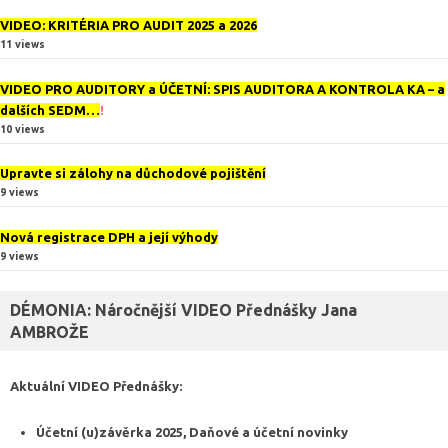
VIDEO: KRITÉRIA PRO AUDIT 2025 a 2026
11 views
VIDEO PRO AUDITORY a ÚČETNÍ: SPIS AUDITORA A KONTROLA KA – a
dalších SEDM…
!
10 views
Upravte si zálohy na důchodové pojištění
9 views
Nová registrace DPH a její výhody
9 views
DÉMONIA: Náročnější VIDEO Přednášky Jana
AMBROŽE
Aktuální VIDEO
Přednášky
:
Účetní (u)závěrka 2025, Daňové a účetní novinky