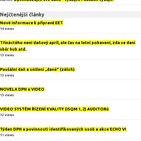
Nejčtenější články
Nové informace k přípravě EET
14 views
Třináctého není daňový apríl, ale čas na letní pobavení, zda se daní
sběr hub atd.
13 views
Paušální daň a snížení „daně“ (záloh)
13 views
NOVELA DPH a VIDEO
13 views
VIDEO SYSTÉM ŘÍZENÍ KVALITY (ISQM 1, 2) AUDITORů
12 views
Týden DPH a povinnosti identifikovaných osob a akce ECHO VI
11 views