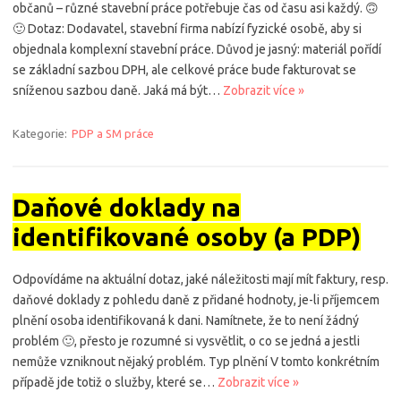
občanů – různé stavební práce potřebuje čas od času asi každý. 🙃
🙂 Dotaz: Dodavatel, stavební firma nabízí fyzické osobě, aby si
objednala komplexní stavební práce. Důvod je jasný: materiál pořídí
se základní sazbou DPH, ale celkové práce bude fakturovat se
sníženou sazbou daně. Jaká má být…
Zobrazit více »
Kategorie:
PDP a SM práce
Daňové doklady na
identifikované osoby (a PDP)
Odpovídáme na aktuální dotaz, jaké náležitosti mají mít faktury, resp.
daňové doklady z pohledu daně z přidané hodnoty, je-li příjemcem
plnění osoba identifikovaná k dani. Namítnete, že to není žádný
problém 🙂, přesto je rozumné si vysvětlit, o co se jedná a jestli
nemůže vzniknout nějaký problém. Typ plnění V tomto konkrétním
případě jde totiž o služby, které se…
Zobrazit více »