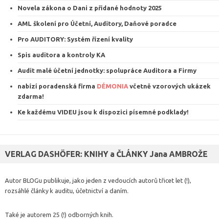
Novela zákona o Dani z přidané hodnoty 2025
AML školení pro Účetní, Auditory, Daňové poradce
Pro AUDITORY: Systém řízení kvalit
y
Spis auditora a kontroly KA
Audit malé účetní jednotky: spolupráce Auditora a Firmy
nabízí poradenská firma
DÉMONIA
včetně vzorových ukázek
zdarma
!
Ke každému VIDEU jsou k dispozici
písemné podklady
!
VERLAG DASHÖFER: KNIHY a ČLÁNKY Jana AMBROŽE
Autor BLOGu publikuje, jako jeden z vedoucích autorů třicet let (!),
rozsáhlé články k auditu, účetnictví a daním.
Také je autorem 25 (!) odborných knih.