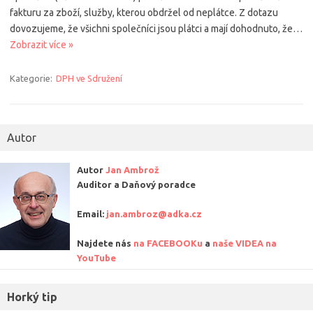
fakturu za zboží, služby, kterou obdržel od neplátce. Z dotazu
dovozujeme, že všichni společníci jsou plátci a mají dohodnuto, že…
Zobrazit více »
Kategorie:
DPH ve Sdružení
Autor
Autor
Jan Ambrož
Auditor a Daňový poradce
Email:
jan.ambroz@adka.cz
Najdete nás
na FACEBOOKu
a
naše VIDEA na
YouTube
Horký tip