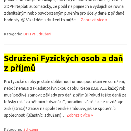
ZDPH Neplatí automaticky, že podíl na příjmech a výdajích se rovná
zdanitelným nebo osvobozeným plněním pro účely daně z přidané
hodnoty. 🙂 V každém sdružení to může…
Zobrazit více »
Kategorie:
DPH ve Sdružení
Sdružení Fyzických osob a daň
z příjmů
Pro fyzické osoby je stále oblíbenou formou podnikání ve sdružení,
neboť nemusí zakládat právnickou osobu, třeba s.r.o. ALE každý rok
musí pečlivě stanovit základy pro daň z příjmů! Pokud řešíte daně za
loňský rok “za pět minut dvanáct”, poradíme vám! Jak se rozděluje
zisk (ztráta)? Záleží na společenské smlouvě, jak se společníci
společnosti (účastníci sdružení)…
Zobrazit více »
Kategorie:
Sdružení