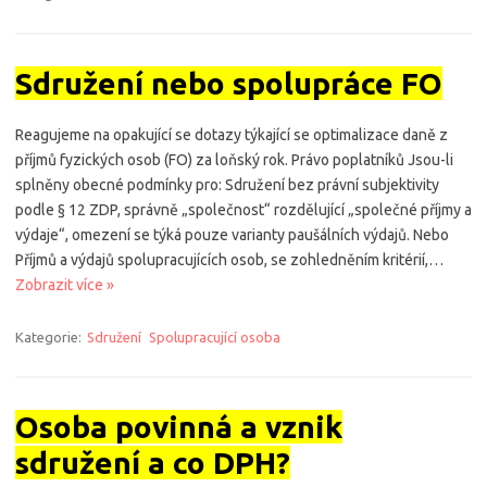
Sdružení nebo spolupráce FO
Reagujeme na opakující se dotazy týkající se optimalizace daně z
příjmů fyzických osob (FO) za loňský rok. Právo poplatníků Jsou-li
splněny obecné podmínky pro: Sdružení bez právní subjektivity
podle § 12 ZDP, správně „společnost“ rozdělující „společné příjmy a
výdaje“, omezení se týká pouze varianty paušálních výdajů. Nebo
Příjmů a výdajů spolupracujících osob, se zohledněním kritérií,…
Zobrazit více »
Kategorie:
Sdružení
Spolupracující osoba
Osoba povinná a vznik
sdružení a co DPH?