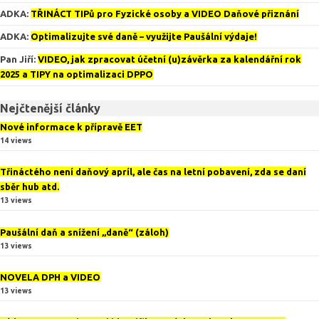
ADKA
:
TŘINÁCT TIPů pro Fyzické osoby a VIDEO Daňové přiznání
ADKA
:
Optimalizujte své daně – využijte Paušální výdaje!
Pan Jiří
:
VIDEO, jak zpracovat účetní (u)závěrka za kalendářní rok
2025 a TIPY na optimalizaci DPPO
Nejčtenější články
Nové informace k přípravě EET
14 views
Třináctého není daňový apríl, ale čas na letní pobavení, zda se daní
sběr hub atd.
13 views
Paušální daň a snížení „daně“ (záloh)
13 views
NOVELA DPH a VIDEO
13 views