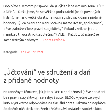
Doplníme si v tomto příspěvku další výklad k našem miniseriálu “FO
a DPH”… Řešili jsme, že se většina podnikatelů (osob povinných
k dani), nemají-li velké obraty, nemusí registrovat k dani z přidané
hodnoty. 🙂 Založení sdružení Správně máme uvést „společnost“,
dříve „sdružení bez právní subjektivity“. Pokud vznikne, jsou-li
například tři účastníci („společníci“): ALE… Každý z účastníků je
samostatným daňovým…
Zobrazit více »
Kategorie:
DPH ve Sdružení
„Účtování“ ve sdružení a daň
z přidané hodnoty
Nekonečným tématem, jak je to s DPH u společnosti (dříve sdružení
bez právní subjektivity), se zabývá autor BLOGu v jedné ze svých
knih. Nyní krátce odpovídáme na aktuální dotaz. Faktura od neplátce
Společník (účastník sdružení) přeúčtovává ostatním společníkům