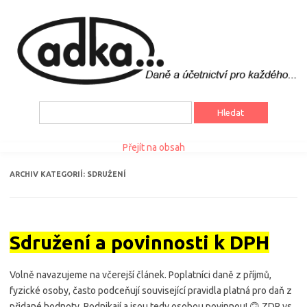
Vyhledávání
Přejít na obsah
ARCHIV KATEGORIÍ:
SDRUŽENÍ
Sdružení a povinnosti k DPH
Volně navazujeme na včerejší článek. Poplatníci daně z příjmů,
fyzické osoby, často podceňují související pravidla platná pro daň z
přidané hodnoty. Podnikají a jsou tedy osobou povinnou! 🙃 ZDP vs.