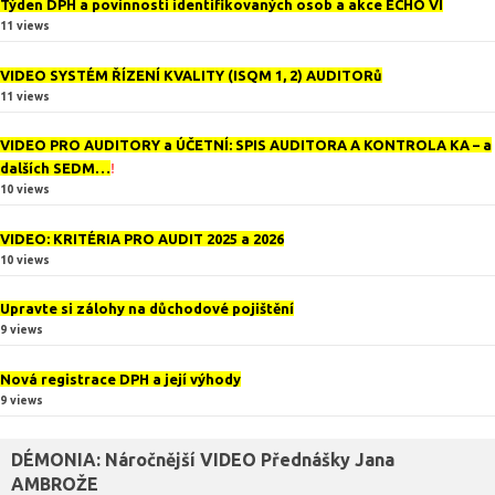
Týden DPH a povinnosti identifikovaných osob a akce ECHO VI
11 views
VIDEO SYSTÉM ŘÍZENÍ KVALITY (ISQM 1, 2) AUDITORů
11 views
VIDEO PRO AUDITORY a ÚČETNÍ: SPIS AUDITORA A KONTROLA KA – a
dalších SEDM…
!
10 views
VIDEO: KRITÉRIA PRO AUDIT 2025 a 2026
10 views
Upravte si zálohy na důchodové pojištění
9 views
Nová registrace DPH a její výhody
9 views
DÉMONIA: Náročnější VIDEO Přednášky Jana
AMBROŽE