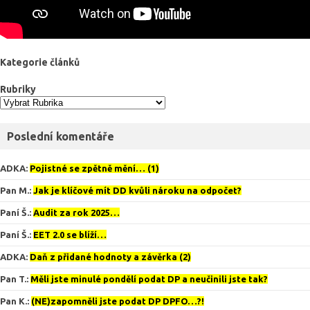
Kategorie článků
Rubriky
Poslední komentáře
ADKA
:
Pojistné se zpětně mění… (1)
Pan M.
:
Jak je klíčové mít DD kvůli nároku na odpočet?
Paní Š.
:
Audit za rok 2025…
Paní Š.
:
EET 2.0 se blíží…
ADKA
:
Daň z přidané hodnoty a závěrka (2)
Pan T.
:
Měli jste minulé pondělí podat DP a neučinili jste tak?
Pan K.
:
(NE)zapomněli jste podat DP DPFO…?!