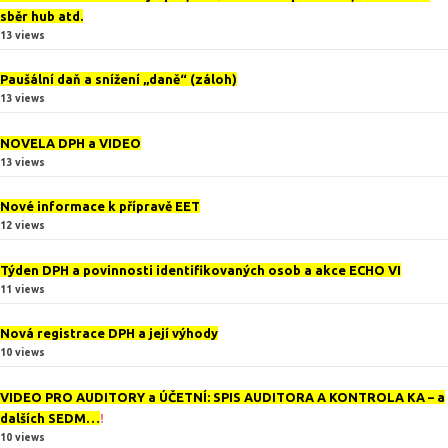
sběr hub atd.
13 views
Paušální daň a snížení „daně“ (záloh)
13 views
NOVELA DPH a VIDEO
13 views
Nové informace k přípravě EET
12 views
Týden DPH a povinnosti identifikovaných osob a akce ECHO VI
11 views
Nová registrace DPH a její výhody
10 views
VIDEO PRO AUDITORY a ÚČETNÍ: SPIS AUDITORA A KONTROLA KA – a
dalších SEDM…
!
10 views