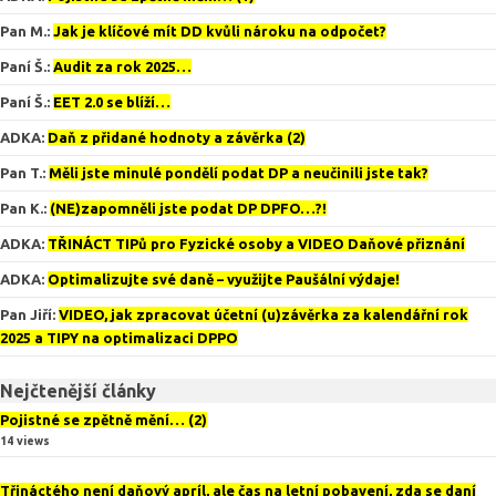
Pan M.
:
Jak je klíčové mít DD kvůli nároku na odpočet?
Paní Š.
:
Audit za rok 2025…
Paní Š.
:
EET 2.0 se blíží…
ADKA
:
Daň z přidané hodnoty a závěrka (2)
Pan T.
:
Měli jste minulé pondělí podat DP a neučinili jste tak?
Pan K.
:
(NE)zapomněli jste podat DP DPFO…?!
ADKA
:
TŘINÁCT TIPů pro Fyzické osoby a VIDEO Daňové přiznání
ADKA
:
Optimalizujte své daně – využijte Paušální výdaje!
Pan Jiří
:
VIDEO, jak zpracovat účetní (u)závěrka za kalendářní rok
2025 a TIPY na optimalizaci DPPO
Nejčtenější články
Pojistné se zpětně mění… (2)
14 views
Třináctého není daňový apríl, ale čas na letní pobavení, zda se daní