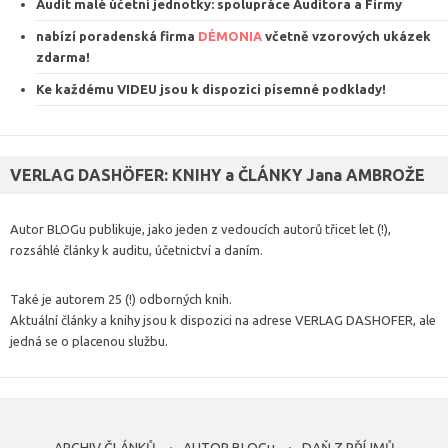
Audit malé účetní jednotky: spolupráce Auditora a Firmy
nabízí poradenská firma
DÉMONIA
včetně vzorových ukázek
zdarma
!
Ke každému VIDEU jsou k dispozici
písemné podklady
!
VERLAG DASHÖFER: KNIHY a ČLÁNKY Jana AMBROŽE
Autor BLOGu publikuje, jako jeden z vedoucích autorů třicet let (!),
rozsáhlé články k auditu, účetnictví a daním.
Také je autorem 25 (!) odborných knih.
Aktuální články a knihy jsou k dispozici na adrese VERLAG DASHOFER, ale
jedná se o placenou službu.
ARCHIV ČLÁNKŮ
AUTOR BLOGu
DAŇ Z PŘÍJMŮ