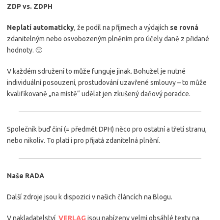
ZDP vs. ZDPH
Neplatí automaticky
, že podíl na příjmech a výdajích
se rovná
zdanitelným nebo osvobozeným plněním pro účely daně z přidané
hodnoty. 🙂
V každém sdružení to může funguje jinak. Bohužel je nutné
individuální posouzení, prostudování uzavřené smlouvy – to může
kvalifikovaně „na místě“ udělat jen zkušený daňový poradce.
Společník buď činí (= předmět DPH) něco pro ostatní a třetí stranu,
nebo nikoliv. To platí i pro přijatá zdanitelná plnění.
Naše RADA
Další zdroje jsou k dispozici v našich článcích na Blogu.
V nakladatelství
VERLAG
jsou nabízeny velmi obsáhlé texty na