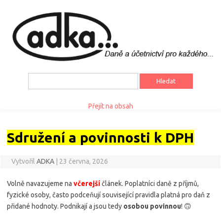
Vyhledávání
Přejít na obsah
Sdružení a povinnosti k DPH
Vytvořil
ADKA
|
23 června, 2026
Volně navazujeme na
včerejší
článek. Poplatníci daně z příjmů,
fyzické osoby, často podceňují související pravidla platná pro daň z
přidané hodnoty. Podnikají a jsou tedy
osobou povinnou
! 🙃