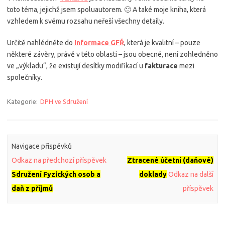
toto téma, jejichž jsem spoluautorem. 🙂 A také moje kniha, která
vzhledem k svému rozsahu neřeší všechny detaily.
Určitě nahlédněte do
Informace GFŘ
, která je kvalitní – pouze
některé závěry, právě v této oblasti – jsou obecné, není zohledněno
ve „výkladu“, že existují desítky modifikací u
fakturace
mezi
společníky.
Kategorie:
DPH ve Sdružení
Navigace příspěvků
Odkaz na předchozí příspěvek
Ztracené účetní (daňové)
Sdružení Fyzických osob a
doklady
Odkaz na další
daň z příjmů
příspěvek