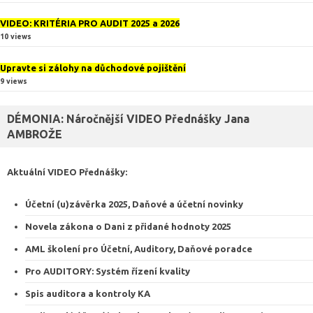
VIDEO: KRITÉRIA PRO AUDIT 2025 a 2026
10 views
Upravte si zálohy na důchodové pojištění
9 views
DÉMONIA: Náročnější VIDEO Přednášky Jana
AMBROŽE
Aktuální VIDEO
Přednášky
:
Účetní (u)závěrka 2025, Daňové a účetní novinky
Novela zákona o Dani z přidané hodnoty 2025
AML školení pro Účetní, Auditory, Daňové poradce
Pro AUDITORY: Systém řízení kvalit
y
Spis auditora a kontroly KA