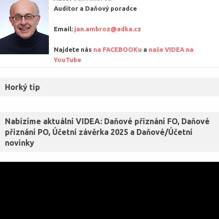
Auditor a Daňový poradce
Email:
jan.ambroz@adka.cz
Najdete nás
na FACEBOOKu
a
naše VIDEA na
YouTube
Horký tip
Nabízíme aktuální VIDEA: Daňové přiznání FO, Daňové
přiznání PO, Účetní závěrka 2025 a Daňové/Účetní
novinky