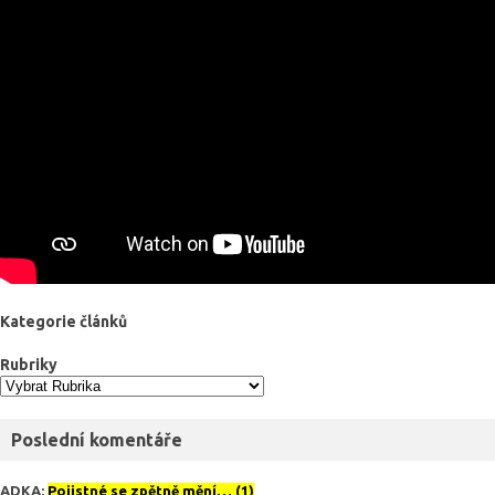
Kategorie článků
Rubriky
Poslední komentáře
ADKA
:
Pojistné se zpětně mění… (1)