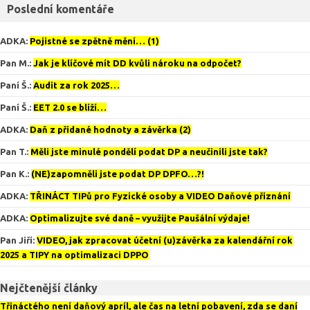
Poslední komentáře
ADKA
:
Pojistné se zpětně mění… (1)
Pan M.
:
Jak je klíčové mít DD kvůli nároku na odpočet?
Paní Š.
:
Audit za rok 2025…
Paní Š.
:
EET 2.0 se blíží…
ADKA
:
Daň z přidané hodnoty a závěrka (2)
Pan T.
:
Měli jste minulé pondělí podat DP a neučinili jste tak?
Pan K.
:
(NE)zapomněli jste podat DP DPFO…?!
ADKA
:
TŘINÁCT TIPů pro Fyzické osoby a VIDEO Daňové přiznání
ADKA
:
Optimalizujte své daně – využijte Paušální výdaje!
Pan Jiří
:
VIDEO, jak zpracovat účetní (u)závěrka za kalendářní rok
2025 a TIPY na optimalizaci DPPO
Nejčtenější články
Třináctého není daňový apríl, ale čas na letní pobavení, zda se daní