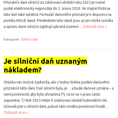
Přiznání k dani silniční za zdaňovací období roku 2025 je nutné
podat elektronicky nejpozději do 2. února 2026. Ve stejné lhůtě je
tato daň také splatná. Formulář daňového přiznání je k dispozici na
portálu MOJE daně. Předmětem této daně jsou už jen těžká vozidla
a správu daně silniční zajišťují vybraná územní…
Zobrazit více »
Kategorie:
Silniční daň
Je silniční daň uznaným
nákladem?
Otázka vás možná zaskočila, ale v lednu řešíme podání daňového
přiznání k této dani. Daň silniční byla, je… a bude daňově uznána – a
není povinností, aby byla uhrazena (*), na to se v praxi často
zapomíná. 🙂 Rok 2025 Máte-li zdaňovací období kalendářní rok,
účtovali jste o silniční dani, pokud vám vznikla povinnost hradit…
Zobrazit více »