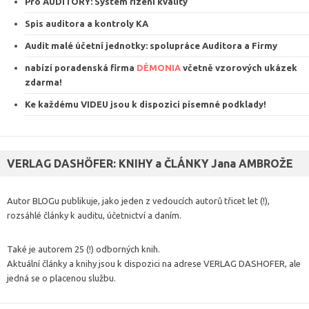
Pro AUDITORY: Systém řízení kvalit
y
Spis auditora a kontroly KA
Audit malé účetní jednotky: spolupráce Auditora a Firmy
nabízí poradenská firma
DÉMONIA
včetně vzorových ukázek
zdarma
!
Ke každému VIDEU jsou k dispozici
písemné podklady
!
VERLAG DASHÖFER: KNIHY a ČLÁNKY Jana AMBROŽE
Autor BLOGu publikuje, jako jeden z vedoucích autorů třicet let (!),
rozsáhlé články k auditu, účetnictví a daním.
Také je autorem 25 (!) odborných knih.
Aktuální články a knihy jsou k dispozici na adrese VERLAG DASHOFER, ale
jedná se o placenou službu.