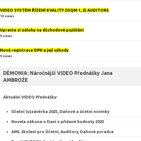
VIDEO SYSTÉM ŘÍZENÍ KVALITY (ISQM 1, 2) AUDITORů
10 views
Upravte si zálohy na důchodové pojištění
9 views
Nová registrace DPH a její výhody
9 views
DÉMONIA: Náročnější VIDEO Přednášky Jana
AMBROŽE
Aktuální VIDEO
Přednášky
:
Účetní (u)závěrka 2025, Daňové a účetní novinky
Novela zákona o Dani z přidané hodnoty 2025
AML školení pro Účetní, Auditory, Daňové poradce