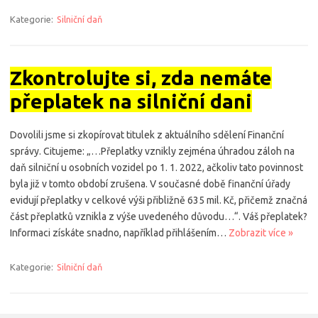
Kategorie:
Silniční daň
Zkontrolujte si, zda nemáte
přeplatek na silniční dani
Dovolili jsme si zkopírovat titulek z aktuálního sdělení Finanční
správy. Citujeme: „…Přeplatky vznikly zejména úhradou záloh na
daň silniční u osobních vozidel po 1. 1. 2022, ačkoliv tato povinnost
byla již v tomto období zrušena. V současné době finanční úřady
evidují přeplatky v celkové výši přibližně 635 mil. Kč, přičemž značná
část přeplatků vznikla z výše uvedeného důvodu…“. Váš přeplatek?
Informaci získáte snadno, například přihlášením…
Zobrazit více »
Kategorie:
Silniční daň