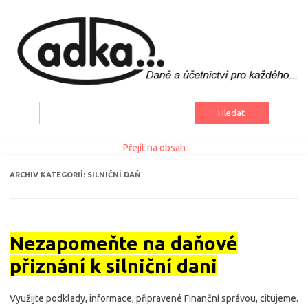
Vyhledávání
Přejít na obsah
ARCHIV KATEGORIÍ:
SILNIČNÍ DAŇ
Nezapomeňte na daňové
přiznání k silniční dani
Využijte podklady, informace, připravené Finanční správou, citujeme.