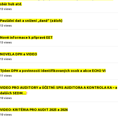
sběr hub atd.
13 views
Paušální daň a snížení „daně“ (záloh)
13 views
Nové informace k přípravě EET
13 views
NOVELA DPH a VIDEO
13 views
Týden DPH a povinnosti identifikovaných osob a akce ECHO VI
11 views
VIDEO PRO AUDITORY a ÚČETNÍ: SPIS AUDITORA A KONTROLA KA – a
dalších SEDM…
!
10 views
VIDEO: KRITÉRIA PRO AUDIT 2025 a 2026
10 views