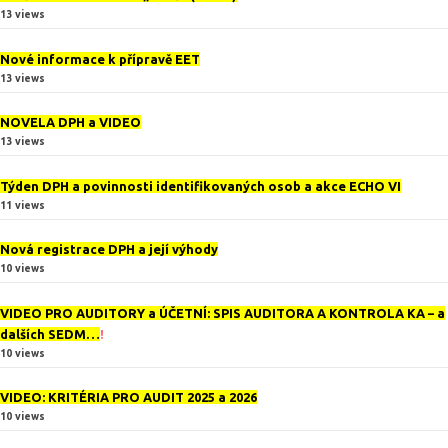
13 views
Nové informace k přípravě EET
13 views
NOVELA DPH a VIDEO
13 views
Týden DPH a povinnosti identifikovaných osob a akce ECHO VI
11 views
Nová registrace DPH a její výhody
10 views
VIDEO PRO AUDITORY a ÚČETNÍ: SPIS AUDITORA A KONTROLA KA – a
dalších SEDM…
!
10 views
VIDEO: KRITÉRIA PRO AUDIT 2025 a 2026
10 views