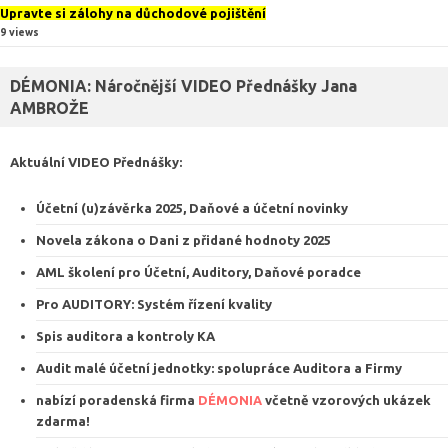
Upravte si zálohy na důchodové pojištění
9 views
DÉMONIA: Náročnější VIDEO Přednášky Jana
AMBROŽE
Aktuální VIDEO
Přednášky
:
Účetní (u)závěrka 2025, Daňové a účetní novinky
Novela zákona o Dani z přidané hodnoty 2025
AML školení pro Účetní, Auditory, Daňové poradce
Pro AUDITORY: Systém řízení kvalit
y
Spis auditora a kontroly KA
Audit malé účetní jednotky: spolupráce Auditora a Firmy
nabízí poradenská firma
DÉMONIA
včetně vzorových ukázek
zdarma
!