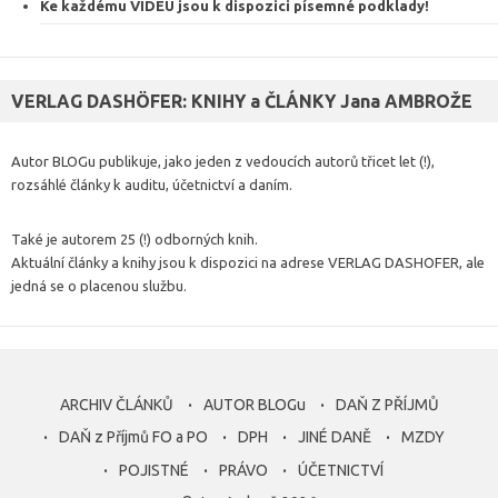
Ke každému VIDEU jsou k dispozici
písemné podklady
!
VERLAG DASHÖFER: KNIHY a ČLÁNKY Jana AMBROŽE
Autor BLOGu publikuje, jako jeden z vedoucích autorů třicet let (!),
rozsáhlé články k auditu, účetnictví a daním.
Také je autorem 25 (!) odborných knih.
Aktuální články a knihy jsou k dispozici na adrese VERLAG DASHOFER, ale
jedná se o placenou službu.
ARCHIV ČLÁNKŮ
AUTOR BLOGu
DAŇ Z PŘÍJMŮ
DAŇ z Příjmů FO a PO
DPH
JINÉ DANĚ
MZDY
POJISTNÉ
PRÁVO
ÚČETNICTVÍ