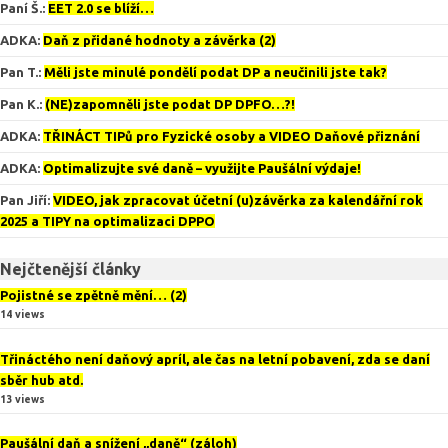
Paní Š.
:
EET 2.0 se blíží…
ADKA
:
Daň z přidané hodnoty a závěrka (2)
Pan T.
:
Měli jste minulé pondělí podat DP a neučinili jste tak?
Pan K.
:
(NE)zapomněli jste podat DP DPFO…?!
ADKA
:
TŘINÁCT TIPů pro Fyzické osoby a VIDEO Daňové přiznání
ADKA
:
Optimalizujte své daně – využijte Paušální výdaje!
Pan Jiří
:
VIDEO, jak zpracovat účetní (u)závěrka za kalendářní rok
2025 a TIPY na optimalizaci DPPO
Nejčtenější články
Pojistné se zpětně mění… (2)
14 views
Třináctého není daňový apríl, ale čas na letní pobavení, zda se daní
sběr hub atd.
13 views
Paušální daň a snížení „daně“ (záloh)