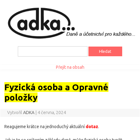
Vyhledávání
Přejít na obsah
Fyzická osoba a Opravné
položky
Vytvořil
ADKA
|
4 června, 2024
Reagujeme krátce na jednoduchý aktuální
dotaz
.
Jak je to se snížením základu daně, může fyzická osoba tvořit