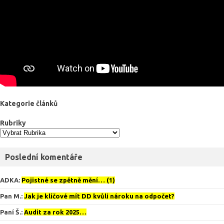
Kategorie článků
Rubriky
Poslední komentáře
ADKA
:
Pojistné se zpětně mění… (1)
Pan M.
:
Jak je klíčové mít DD kvůli nároku na odpočet?
Paní Š.
:
Audit za rok 2025…