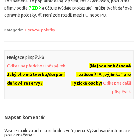
To znamená, že poplatník daně z příjmů fyzických osob, pokud má
příjmy podle
7 ZDP
a účtuje (výdaje prokazuje),
může
tvořit daňové
opravné položky. 🙂 Není zde rozdíl mezi FO nebo PO.
Kategorie:
Opravné položky
Navigace příspěvků
Odkaz na předchozí příspěvek
(Ne)povinné časové
Jaký vliv má tvorba/čerpání
rozlišení?! A „výjimka“ pro
daňové rezervy?
Fyzické osoby!
Odkaz na další
příspěvek
Napsat komentář
Vaše e-mailová adresa nebude zveřejněna.
Vyžadované informace
jsou označeny
*