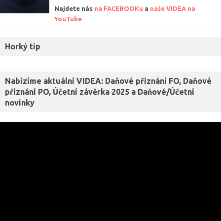
Najdete nás
na FACEBOOKu
a
naše VIDEA na
YouTube
Horký tip
Nabízíme aktuální VIDEA: Daňové přiznání FO, Daňové
přiznání PO, Účetní závěrka 2025 a Daňové/Účetní
novinky