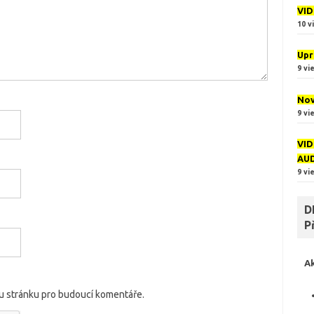
VID
10 v
Upr
9 vi
Nov
9 vi
VID
AU
9 vi
D
P
A
ou stránku pro budoucí komentáře.