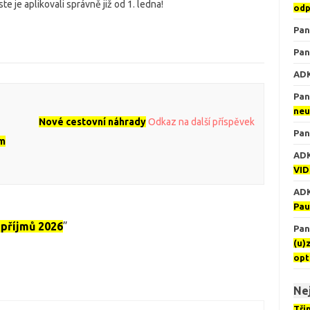
e je aplikovali správně již od 1. ledna!
odp
Pan
Pan
AD
Pan
neu
Nové cestovní náhrady
Odkaz na další příspěvek
Pan
ím
AD
VID
AD
Pau
 příjmů 2026
”
Pan 
(u)
opt
Nej
Tři