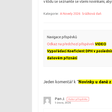
v klidu se seznamte se všemi novinkami, abyst
Kategorie:
A Novely 2026
Srážková daň
Navigace příspěvků
Odkaz na předchozí příspěvek
VIDEO
Vypořádací Koeficient DPH v posledn
daňovém přiznání
Jeden komentář k “
Novinky u daně z
Pan J.
Autor příspěvku
5 února, 2026