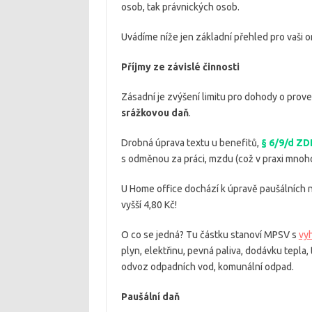
osob, tak právnických osob.
Uvádíme níže jen základní přehled pro vaši or
Příjmy ze závislé činnosti
Zásadní je zvýšení limitu pro dohody o prov
srážkovou daň
.
Drobná úprava textu u benefitů,
§ 6/9/d ZD
s odměnou za práci, mzdu (což v praxi mnoh
U Home office dochází k úpravě paušálních n
vyšší 4,80 Kč!
O co se jedná? Tu částku stanoví MPSV s
vy
plyn, elektřinu, pevná paliva, dodávku tepl
odvoz odpadních vod, komunální odpad.
Paušální daň