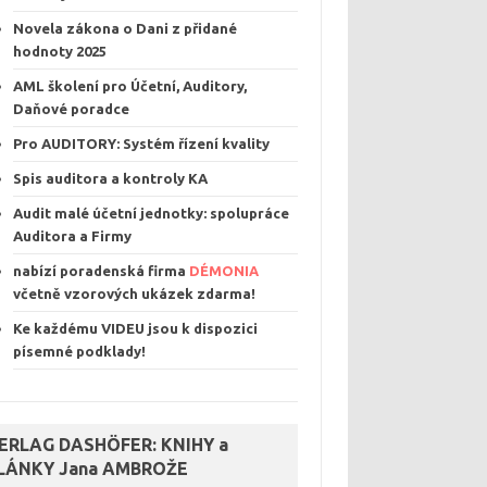
Novela zákona o Dani z přidané
hodnoty 2025
AML školení pro Účetní, Auditory,
Daňové poradce
Pro AUDITORY: Systém řízení kvalit
y
Spis auditora a kontroly KA
Audit malé účetní jednotky: spolupráce
Auditora a Firmy
nabízí poradenská firma
DÉMONIA
včetně vzorových ukázek
zdarma
!
Ke každému VIDEU jsou k dispozici
písemné podklady
!
ERLAG DASHÖFER: KNIHY a
LÁNKY Jana AMBROŽE