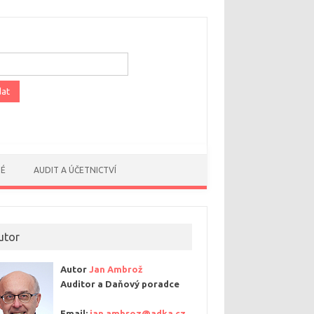
dávání
NÉ
AUDIT A ÚČETNICTVÍ
utor
Autor
Jan Ambrož
Auditor a Daňový poradce
Email:
jan.ambroz@adka.cz