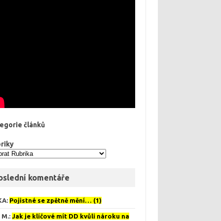
egorie článků
riky
oslední komentáře
KA
:
Pojistné se zpětně mění… (1)
 M.
:
Jak je klíčové mít DD kvůli nároku na