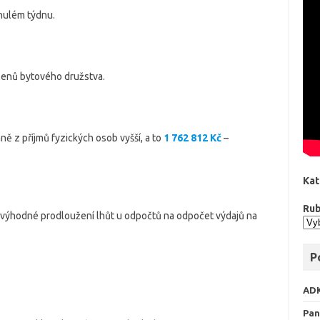
nulém týdnu.
členů bytového družstva.
ě z příjmů fyzických osob vyšší, a to
1 762 812 Kč
–
Kat
Rub
 výhodné prodloužení lhůt u odpočtů na odpočet výdajů na
P
AD
Pan