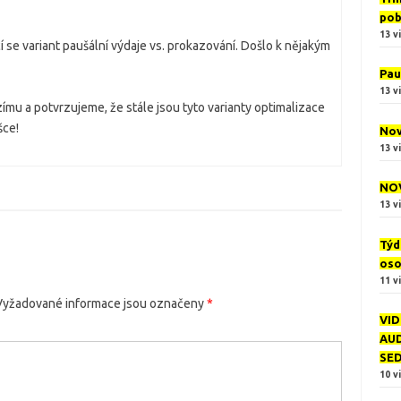
pob
13 v
cí se variant paušální výdaje vs. prokazování. Došlo k nějakým
Pau
13 v
mu a potvrzujeme, že stále jsou tyto varianty optimalizace
šce!
Nov
13 v
NOV
13 v
Týd
oso
11 v
Vyžadované informace jsou označeny
*
VID
AUD
SE
10 v