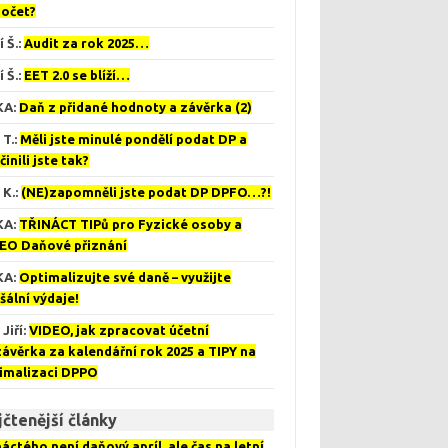
očet?
í Š.
:
Audit za rok 2025…
í Š.
:
EET 2.0 se blíží…
KA
:
Daň z přidané hodnoty a závěrka (2)
 T.
:
Měli jste minulé pondělí podat DP a
činili jste tak?
 K.
:
(NE)zapomněli jste podat DP DPFO…?!
KA
:
TŘINÁCT TIPů pro Fyzické osoby a
EO Daňové přiznání
KA
:
Optimalizujte své daně – využijte
šální výdaje!
Jiří
:
VIDEO, jak zpracovat účetní
závěrka za kalendářní rok 2025 a TIPY na
imalizaci DPPO
čtenější články
náctého není daňový apríl, ale čas na letní