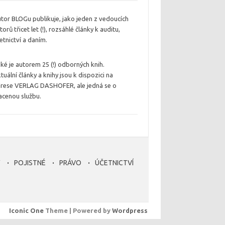
tor BLOGu publikuje, jako jeden z vedoucích
torů třicet let (!), rozsáhlé články k auditu,
etnictví a daním.
ké je autorem 25 (!) odborných knih.
tuální články a knihy jsou k dispozici na
rese VERLAG DASHOFER, ale jedná se o
acenou službu.
Y
POJISTNÉ
PRÁVO
ÚČETNICTVÍ
Iconic One
Theme | Powered by
Wordpress