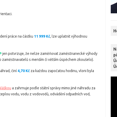
ientaci.
H
edení práce na částku
11 999 Kč
, lze uplatnit výhodnou
N
P
jen potvrzuje, že nelze zaměňovat zaměstnanecké výhody
p
o zaměstnavatelů s menším či větším úspěchem zkoušelo).
Ú
Ú
áhrad, činí
4,70 Kč
za každou započatou hodinu, vloni byla
hláškou
a zahrnuje podle státní správy mimo jiné náhradu za
a, teplou vodu, vodu z vodovodů, odvádění odpadních vod,