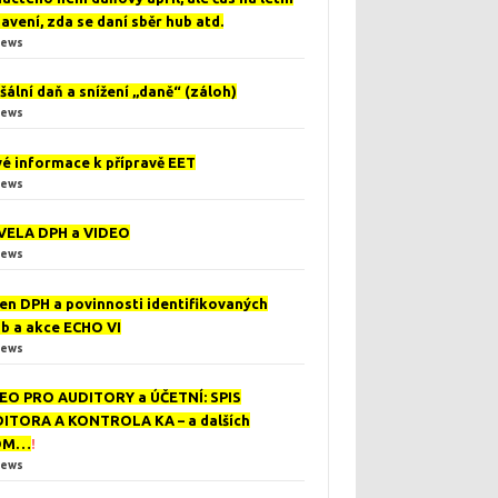
avení, zda se daní sběr hub atd.
iews
šální daň a snížení „daně“ (záloh)
iews
é informace k přípravě EET
iews
ELA DPH a VIDEO
iews
en DPH a povinnosti identifikovaných
b a akce ECHO VI
iews
EO PRO AUDITORY a ÚČETNÍ: SPIS
ITORA A KONTROLA KA – a dalších
DM…
!
iews