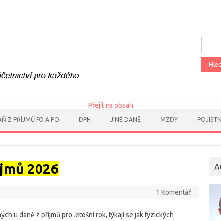
Vyhle
Přejít na obsah
AŇ Z PŘÍJMŮ FO A PO
DPH
JINÉ DANĚ
MZDY
POJIST
íjmů 2026
A
1 Komentář
h u daně z příjmů pro letošní rok, týkají se jak fyzických