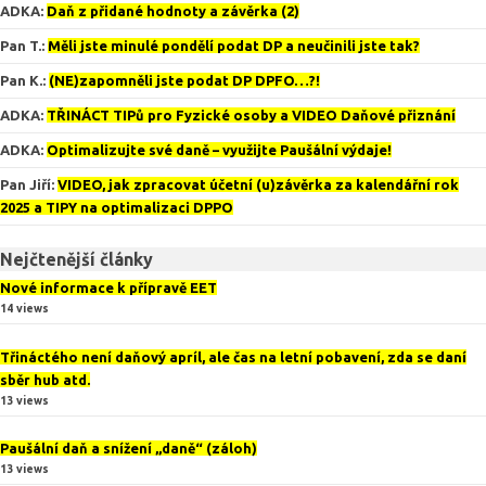
ADKA
:
Daň z přidané hodnoty a závěrka (2)
Pan T.
:
Měli jste minulé pondělí podat DP a neučinili jste tak?
Pan K.
:
(NE)zapomněli jste podat DP DPFO…?!
ADKA
:
TŘINÁCT TIPů pro Fyzické osoby a VIDEO Daňové přiznání
ADKA
:
Optimalizujte své daně – využijte Paušální výdaje!
Pan Jiří
:
VIDEO, jak zpracovat účetní (u)závěrka za kalendářní rok
2025 a TIPY na optimalizaci DPPO
Nejčtenější články
Nové informace k přípravě EET
14 views
Třináctého není daňový apríl, ale čas na letní pobavení, zda se daní
sběr hub atd.
13 views
Paušální daň a snížení „daně“ (záloh)
13 views