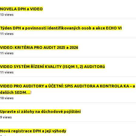
NOVELA DPH a VIDEO
13 views
Týden DPH a povinnosti identifikovaných osob a akce ECHO VI
11 views
VIDEO: KRITÉRIA PRO AUDIT 2025 a 2026
11 views
VIDEO SYSTÉM ŘÍZENÍ KVALITY (ISQM 1, 2) AUDITORů
11 views
VIDEO PRO AUDITORY a ÚČETNÍ: SPIS AUDITORA A KONTROLA KA – a
dalších SEDM…
!
10 views
Upravte si zálohy na důchodové pojištění
9 views
Nová registrace DPH a její výhody