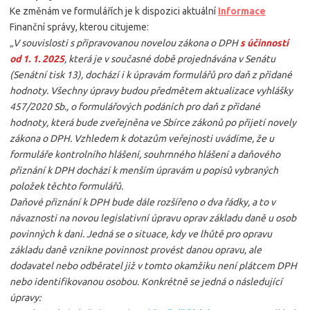
Ke změnám ve formulářích je k dispozici aktuální
Informace
Finanční správy, kterou citujeme:
„V souvislosti s připravovanou novelou zákona o DPH
s účinností
od 1. 1. 2025
, která je v současné době projednávána v Senátu
(Senátní tisk 13), dochází i k úpravám formulářů pro daň z přidané
hodnoty. Všechny úpravy budou předmětem aktualizace vyhlášky
457/2020 Sb., o formulářových podáních pro daň z přidané
hodnoty, která bude zveřejněna ve Sbírce zákonů po přijetí novely
zákona o DPH. Vzhledem k dotazům veřejnosti uvádíme, že u
formuláře kontrolního hlášení, souhrnného hlášení a daňového
přiznání k DPH dochází k menším úpravám u popisů vybraných
položek těchto formulářů.
Daňové přiznání k DPH bude dále rozšířeno o dva řádky, a to v
návaznosti na novou legislativní úpravu oprav základu daně u osob
povinných k dani. Jedná se o situace, kdy ve lhůtě pro opravu
základu daně vznikne povinnost provést danou opravu, ale
dodavatel nebo odběratel již v tomto okamžiku není plátcem DPH
nebo identifikovanou osobou. Konkrétně se jedná o následující
úpravy: