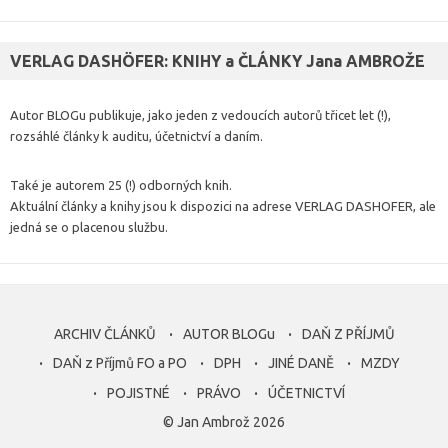
VERLAG DASHÖFER: KNIHY a ČLÁNKY Jana AMBROŽE
Autor BLOGu publikuje, jako jeden z vedoucích autorů třicet let (!),
rozsáhlé články k auditu, účetnictví a daním.
Také je autorem 25 (!) odborných knih.
Aktuální články a knihy jsou k dispozici na adrese VERLAG DASHOFER, ale
jedná se o placenou službu.
ARCHIV ČLÁNKŮ
AUTOR BLOGu
DAŇ Z PŘÍJMŮ
DAŇ z Příjmů FO a PO
DPH
JINÉ DANĚ
MZDY
POJISTNÉ
PRÁVO
ÚČETNICTVÍ
© Jan Ambrož 2026