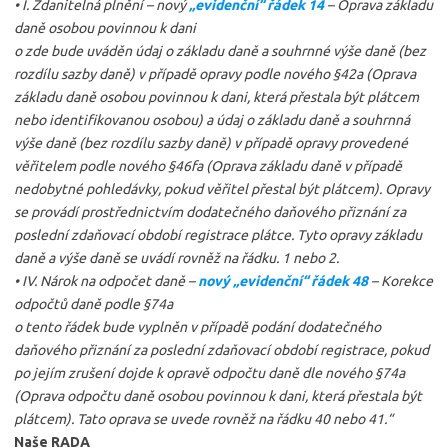
• I. Zdanitelná plnění – nový
„evidenční“ řádek 14
– Oprava základu
daně osobou povinnou k dani
o zde bude uváděn údaj o základu daně a souhrnné výše daně (bez
rozdílu sazby daně) v případě opravy podle nového §42a (Oprava
základu daně osobou povinnou k dani, která přestala být plátcem
nebo identifikovanou osobou) a údaj o základu daně a souhrnná
výše daně (bez rozdílu sazby daně) v případě opravy provedené
věřitelem podle nového §46fa (Oprava základu daně v případě
nedobytné pohledávky, pokud věřitel přestal být plátcem). Opravy
se provádí prostřednictvím dodatečného daňového přiznání za
poslední zdaňovací období registrace plátce. Tyto opravy základu
daně a výše daně se uvádí rovněž na řádku. 1 nebo 2.
• IV. Nárok na odpočet daně –
nový „evidenční“ řádek 48
– Korekce
odpočtů daně podle §74a
o tento řádek bude vyplněn v případě podání dodatečného
daňového přiznání za poslední zdaňovací období registrace, pokud
po jejím zrušení dojde k opravě odpočtu daně dle nového §74a
(Oprava odpočtu daně osobou povinnou k dani, která přestala být
plátcem). Tato oprava se uvede rovněž na řádku 40 nebo 41.“
Naše RADA