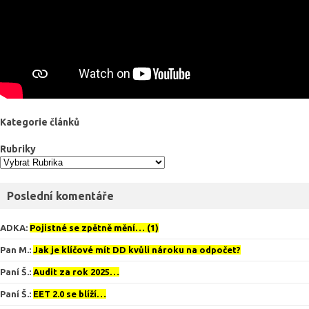
Kategorie článků
Rubriky
Poslední komentáře
ADKA
:
Pojistné se zpětně mění… (1)
Pan M.
:
Jak je klíčové mít DD kvůli nároku na odpočet?
Paní Š.
:
Audit za rok 2025…
Paní Š.
:
EET 2.0 se blíží…