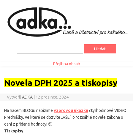
Vyhledávání
Přejít na obsah
Novela DPH 2025 a tiskopisy
Vytvořil
ADKA
|
12 prosince, 2024
Na našem BLOGu nabízíme
vzorovou ukázku
čtyřhodinové VIDEO
Přednášky, ve které se dozvíte „VŠE“ o rozsáhlé novele zákona o
dani z přidané hodnoty! 🙂
Tiskopisy