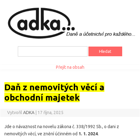
Vyhledávání
Přejít na obsah
Daň z nemovitých věcí a
obchodní majetek
Vytvořil
ADKA
|
17 října, 2025
Jde o návaznost na novelu zákona č. 338/1992 Sb., o dani z
nemovitých věcí, ve znění účinném od
1. 1. 2024
.