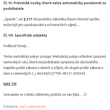
Čl. VI. Právnické osoby, které nelze automaticky považovat za
podnikatele
„Spolek“, viz
§ 217
občanského zákoníku hlavní činností spolku
může být jen uspokojování a ochrana těch zájmů…
Čl. VII. Specifické subjekty
Podílové fondy…
Tento metodický pokyn zrušuje: Metodický pokyn ohledně zařazení
nemovitých věcí, které má podnikatel zařazeny do obchodního
majetku podle zákona o daních z příjmů, do skupin podle zákona o
dani z nemovitých č. j. 66544/23/7700-40121-050343.
NÁŠ TIP
Seznamte se s tímto sdělením, jestliže se vás týká… 🙂
Kategorie:
Daň z nemovitostí