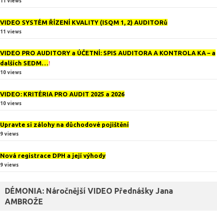
11 views
VIDEO SYSTÉM ŘÍZENÍ KVALITY (ISQM 1, 2) AUDITORů
11 views
VIDEO PRO AUDITORY a ÚČETNÍ: SPIS AUDITORA A KONTROLA KA – a
dalších SEDM…
!
10 views
VIDEO: KRITÉRIA PRO AUDIT 2025 a 2026
10 views
Upravte si zálohy na důchodové pojištění
9 views
Nová registrace DPH a její výhody
9 views
DÉMONIA: Náročnější VIDEO Přednášky Jana
AMBROŽE