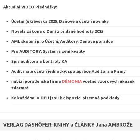
Aktuální VIDEO
Přednášky
:
Účetní (u)závěrka 2025, Daňové a účetní novinky
Novela zákona o Dani z přidané hodnoty 2025
AML školení pro Účetní, Auditory, Daňové poradce
Pro AUDITORY: Systém řízení kvalit
y
Spis auditora a kontroly KA
Audit malé účetní jednotky: spolupráce Auditora a Firmy
nabízí poradenská firma
DÉMONIA
včetně vzorových ukázek
zdarma
!
Ke každému VIDEU jsou k dispozici
písemné podklady
!
VERLAG DASHÖFER: KNIHY a ČLÁNKY Jana AMBROŽE