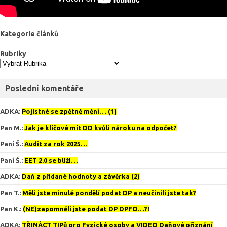
Kategorie článků
Rubriky
Poslední komentáře
ADKA
:
Pojistné se zpětně mění… (1)
Pan M.
:
Jak je klíčové mít DD kvůli nároku na odpočet?
Paní Š.
:
Audit za rok 2025…
Paní Š.
:
EET 2.0 se blíží…
ADKA
:
Daň z přidané hodnoty a závěrka (2)
Pan T.
:
Měli jste minulé pondělí podat DP a neučinili jste tak?
Pan K.
:
(NE)zapomněli jste podat DP DPFO…?!
ADKA
:
TŘINÁCT TIPů pro Fyzické osoby a VIDEO Daňové přiznání