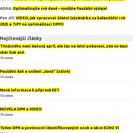
ADKA
:
Optimalizujte své daně – využijte Paušální výdaje!
Pan Jiří
:
VIDEO, jak zpracovat účetní (u)závěrka za kalendářní rok
2025 a TIPY na optimalizaci DPPO
Nejčtenější články
Třináctého není daňový apríl, ale čas na letní pobavení, zda se daní
sběr hub atd.
13 views
Paušální daň a snížení „daně“ (záloh)
13 views
Nové informace k přípravě EET
13 views
NOVELA DPH a VIDEO
13 views
Týden DPH a povinnosti identifikovaných osob a akce ECHO VI