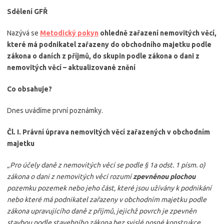
Sdělení GFŘ
Nazývá se
Metodický pokyn
ohledně zařazení nemovitých věcí,
které má podnikatel zařazeny do obchodního majetku podle
zákona o daních z příjmů, do skupin podle zákona o dani z
nemovitých věcí – aktualizované znění
Co obsahuje?
Dnes uvádíme první poznámky.
Čl. I. Právní úprava nemovitých věcí zařazených v obchodním
majetku
„Pro účely daně z nemovitých věcí se podle § 1a odst. 1 písm. o)
zákona o dani z nemovitých věcí rozumí
zpevněnou plochou
pozemku pozemek nebo jeho část, které jsou užívány k podnikání
nebo které má podnikatel zařazeny v obchodním majetku podle
zákona upravujícího daně z příjmů, jejichž povrch je zpevněn
stavbou podle stavebního zákona bez svislé nosné konstrukce,