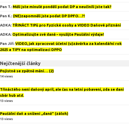
Pan T.
:
Měli jste minulé pondělí podat DP a neučinili jste tak?
Pan K.
:
(NE)zapomněli jste podat DP DPFO…?!
ADKA
:
TŘINÁCT TIPů pro Fyzické osoby a VIDEO Daňové přiznání
ADKA
:
Optimalizujte své daně – využijte Paušální výdaje!
Pan Jiří
:
VIDEO, jak zpracovat účetní (u)závěrka za kalendářní rok
2025 a TIPY na optimalizaci DPPO
Nejčtenější články
Pojistné se zpětně mění… (2)
14 views
Třináctého není daňový apríl, ale čas na letní pobavení, zda se daní
sběr hub atd.
13 views
Paušální daň a snížení „daně“ (záloh)
13 views