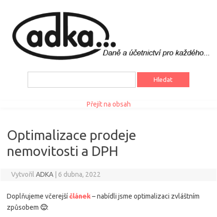
Vyhledávání
Přejít na obsah
Optimalizace prodeje
nemovitosti a DPH
Vytvořil
ADKA
|
6 dubna, 2022
Doplňujeme včerejší
článek
– nabídli jsme optimalizaci zvláštním
způsobem
🙂
: