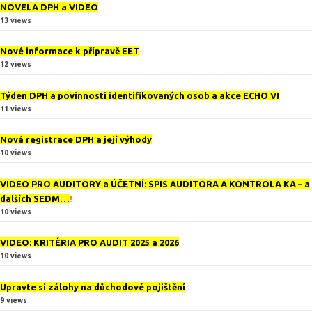
NOVELA DPH a VIDEO
13 views
Nové informace k přípravě EET
12 views
Týden DPH a povinnosti identifikovaných osob a akce ECHO VI
11 views
Nová registrace DPH a její výhody
10 views
VIDEO PRO AUDITORY a ÚČETNÍ: SPIS AUDITORA A KONTROLA KA – a
dalších SEDM…
!
10 views
VIDEO: KRITÉRIA PRO AUDIT 2025 a 2026
10 views
Upravte si zálohy na důchodové pojištění
9 views