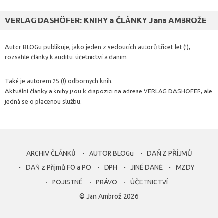
VERLAG DASHÖFER: KNIHY a ČLÁNKY Jana AMBROŽE
Autor BLOGu publikuje, jako jeden z vedoucích autorů třicet let (!),
rozsáhlé články k auditu, účetnictví a daním.
Také je autorem 25 (!) odborných knih.
Aktuální články a knihy jsou k dispozici na adrese VERLAG DASHOFER, ale
jedná se o placenou službu.
ARCHIV ČLÁNKŮ
AUTOR BLOGu
DAŇ Z PŘÍJMŮ
DAŇ z Příjmů FO a PO
DPH
JINÉ DANĚ
MZDY
POJISTNÉ
PRÁVO
ÚČETNICTVÍ
© Jan Ambrož 2026