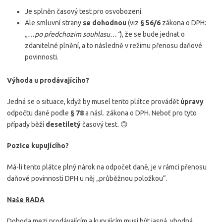
Je splněn časový test pro osvobození.
Ale smluvní strany
se dohodnou
(viz
§ 56/6
zákona o DPH:
„…po předchozím souhlasu…“
), že se bude jednat o
zdanitelné plnění, a to následně v režimu přenosu daňové
povinnosti.
Výhoda u prodávajícího?
Jedná se o situace, když by musel tento plátce provádět
úpravy
odpočtu daně podle
§ 78
a násl. zákona o DPH. Neboť pro tyto
případy běží
desetiletý
časový test. 🙃
Pozice kupujícího?
Má-li tento plátce plný nárok na odpočet daně, je v rámci přenosu
daňové povinnosti DPH u něj „průběžnou položkou“.
Naše RADA
Dohoda mezi prodávajícím a kupujícím musí být jasná, vhodná