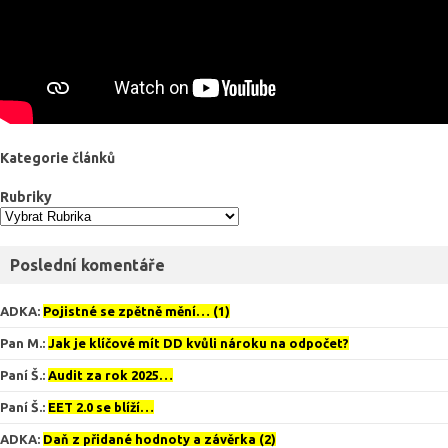
Kategorie článků
Rubriky
Poslední komentáře
ADKA
:
Pojistné se zpětně mění… (1)
Pan M.
:
Jak je klíčové mít DD kvůli nároku na odpočet?
Paní Š.
:
Audit za rok 2025…
Paní Š.
:
EET 2.0 se blíží…
ADKA
:
Daň z přidané hodnoty a závěrka (2)