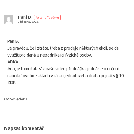
Paní B.
Autor příspěvku
2 března, 2026
Pan B.
Je pravdou, že i ztráta, třeba z prodeje některých akcií, se dá
využít pro daně u nepodnikající fyzické osoby.
ADKA
Ano, je tomu tak. Viz naše video přednáška, jedná se o určení
mini daňového základu v rámci jednotlivého druhu příjmů v § 10
ZDP.
↓
Odpovědět
Napsat komentář