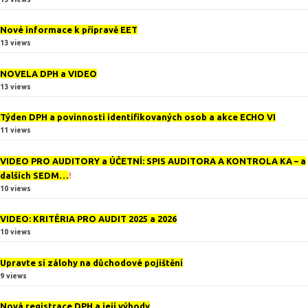
Nové informace k přípravě EET
13 views
NOVELA DPH a VIDEO
13 views
Týden DPH a povinnosti identifikovaných osob a akce ECHO VI
11 views
VIDEO PRO AUDITORY a ÚČETNÍ: SPIS AUDITORA A KONTROLA KA – a
dalších SEDM…
!
10 views
VIDEO: KRITÉRIA PRO AUDIT 2025 a 2026
10 views
Upravte si zálohy na důchodové pojištění
9 views
Nová registrace DPH a její výhody