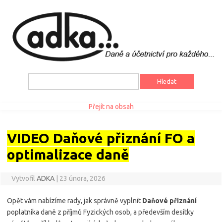
Vyhledávání
Přejít na obsah
VIDEO Daňové přiznání FO a
optimalizace daně
Vytvořil
ADKA
|
23 února, 2026
Opět vám nabízíme rady, jak správně vyplnit
Daňové přiznání
poplatníka daně z příjmů Fyzických osob, a především desítky