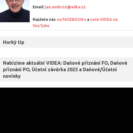
Email:
jan.ambroz@adka.cz
Najdete nás
na FACEBOOKu
a
naše VIDEA na
YouTube
Horký tip
Nabízíme aktuální VIDEA: Daňové přiznání FO, Daňové
přiznání PO, Účetní závěrka 2025 a Daňové/Účetní
novinky