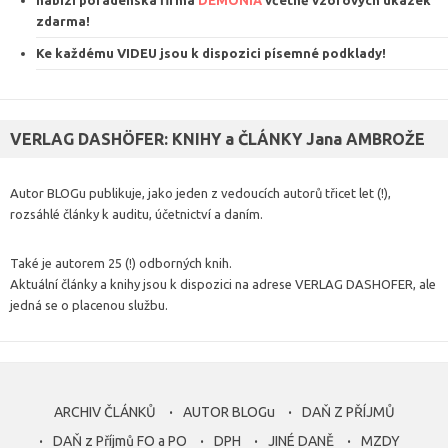
zdarma
!
Ke každému VIDEU jsou k dispozici
písemné podklady
!
VERLAG DASHÖFER: KNIHY a ČLÁNKY Jana AMBROŽE
Autor BLOGu publikuje, jako jeden z vedoucích autorů třicet let (!),
rozsáhlé články k auditu, účetnictví a daním.
Také je autorem 25 (!) odborných knih.
Aktuální články a knihy jsou k dispozici na adrese VERLAG DASHOFER, ale
jedná se o placenou službu.
ARCHIV ČLÁNKŮ
AUTOR BLOGu
DAŇ Z PŘÍJMŮ
DAŇ z Příjmů FO a PO
DPH
JINÉ DANĚ
MZDY