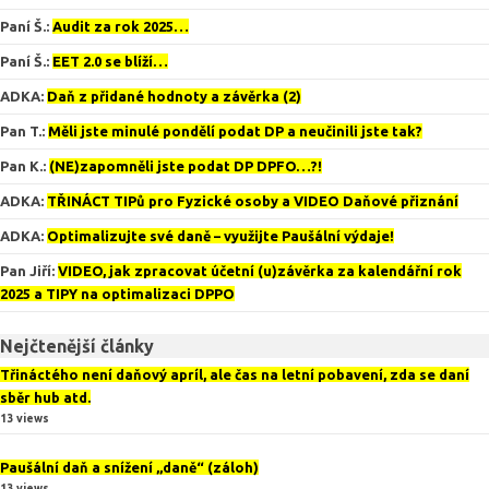
Paní Š.
:
Audit za rok 2025…
Paní Š.
:
EET 2.0 se blíží…
ADKA
:
Daň z přidané hodnoty a závěrka (2)
Pan T.
:
Měli jste minulé pondělí podat DP a neučinili jste tak?
Pan K.
:
(NE)zapomněli jste podat DP DPFO…?!
ADKA
:
TŘINÁCT TIPů pro Fyzické osoby a VIDEO Daňové přiznání
ADKA
:
Optimalizujte své daně – využijte Paušální výdaje!
Pan Jiří
:
VIDEO, jak zpracovat účetní (u)závěrka za kalendářní rok
2025 a TIPY na optimalizaci DPPO
Nejčtenější články
Třináctého není daňový apríl, ale čas na letní pobavení, zda se daní
sběr hub atd.
13 views
Paušální daň a snížení „daně“ (záloh)
13 views