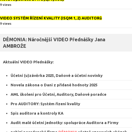
9 views
VIDEO SYSTÉM ŘÍZENÍ KVALITY (ISQM 1, 2) AUDITORů
9 views
DÉMONIA: Náročnější VIDEO Přednášky Jana
AMBROŽE
Aktuální VIDEO
Přednášky
:
Účetní (u)závěrka 2025, Daňové a účetní novinky
Novela zákona o Dani z přidané hodnoty 2025
AML školení pro Účetní, Auditory, Daňové poradce
Pro AUDITORY: Systém řízení kvalit
y
Spis auditora a kontroly KA
Audit malé účetní jednotky: spolupráce Auditora a Firmy
nabízí poradenská firma
DÉMONIA
včetně vzorových ukázek