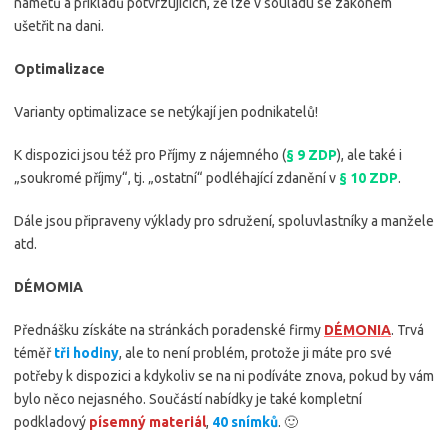
námětů a příkladů potvrzujících, že lze v souladu se zákonem
ušetřit na dani.
Optimalizace
Varianty optimalizace se netýkají jen podnikatelů!
K dispozici jsou též pro Příjmy z nájemného (
§ 9 ZDP
), ale také i
„soukromé příjmy“, tj. „ostatní“ podléhající zdanění v
§ 10 ZDP
.
Dále jsou připraveny výklady pro sdružení, spoluvlastníky a manžele
atd.
DÉMOMIA
Přednášku získáte na stránkách poradenské firmy
DÉMONIA
. Trvá
téměř
tři hodiny
, ale to není problém, protože ji máte pro své
potřeby k dispozici a kdykoliv se na ni podíváte znova, pokud by vám
bylo něco nejasného. Součástí nabídky je také kompletní
podkladový
písemný materiál
,
40 snímků
. 🙂