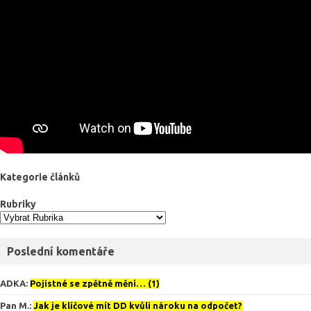
Kategorie článků
Rubriky
Poslední komentáře
ADKA
:
Pojistné se zpětně mění… (1)
Pan M.
:
Jak je klíčové mít DD kvůli nároku na odpočet?