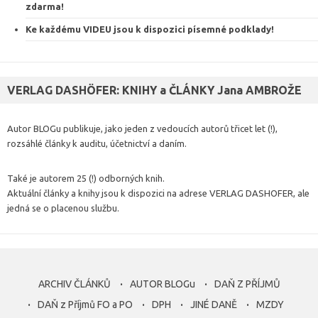
zdarma
!
Ke každému VIDEU jsou k dispozici
písemné podklady
!
VERLAG DASHÖFER: KNIHY a ČLÁNKY Jana AMBROŽE
Autor BLOGu publikuje, jako jeden z vedoucích autorů třicet let (!),
rozsáhlé články k auditu, účetnictví a daním.
Také je autorem 25 (!) odborných knih.
Aktuální články a knihy jsou k dispozici na adrese VERLAG DASHOFER, ale
jedná se o placenou službu.
ARCHIV ČLÁNKŮ
AUTOR BLOGu
DAŇ Z PŘÍJMŮ
DAŇ z Příjmů FO a PO
DPH
JINÉ DANĚ
MZDY