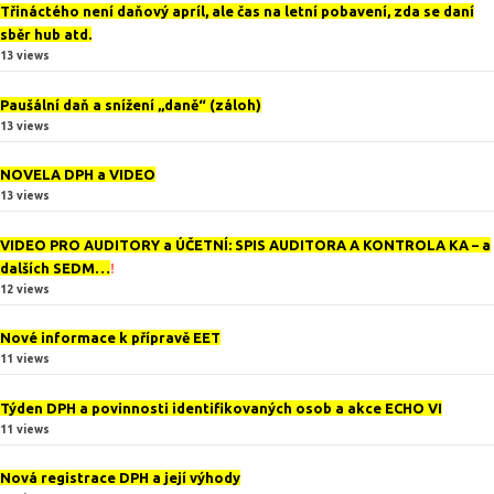
Třináctého není daňový apríl, ale čas na letní pobavení, zda se daní
sběr hub atd.
13 views
Paušální daň a snížení „daně“ (záloh)
13 views
NOVELA DPH a VIDEO
13 views
VIDEO PRO AUDITORY a ÚČETNÍ: SPIS AUDITORA A KONTROLA KA – a
dalších SEDM…
!
12 views
Nové informace k přípravě EET
11 views
Týden DPH a povinnosti identifikovaných osob a akce ECHO VI
11 views
Nová registrace DPH a její výhody