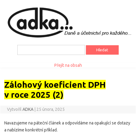
Vyhledávání
Přejít na obsah
Zálohový koeficient DPH
v roce 2025 (2)
Vytvořil
ADKA
|
25 února, 2025
Navazujeme na páteční článek a odpovídáme na opakující se dotazy
a nabízíme konkrétní příklad.