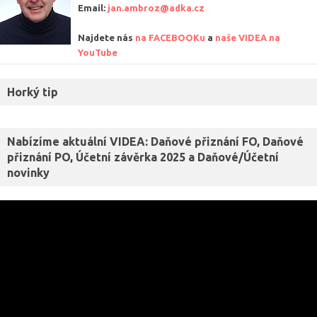
Email:
jan.ambroz@adka.cz
Najdete nás
na FACEBOOKu
a
naše VIDEA na
YouTube
Horký tip
Nabízíme aktuální VIDEA: Daňové přiznání FO, Daňové
přiznání PO, Účetní závěrka 2025 a Daňové/Účetní
novinky