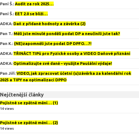
Paní Š.
:
Audit za rok 2025…
Paní Š.
:
EET 2.0 se blíží…
ADKA
:
Daň z přidané hodnoty a závěrka (2)
Pan T.
:
Měli jste minulé pondělí podat DP a neučinili jste tak?
Pan K.
:
(NE)zapomněli jste podat DP DPFO…?!
ADKA
:
TŘINÁCT TIPů pro Fyzické osoby a VIDEO Daňové přiznání
ADKA
:
Optimalizujte své daně – využijte Paušální výdaje!
Pan Jiří
:
VIDEO, jak zpracovat účetní (u)závěrka za kalendářní rok
2025 a TIPY na optimalizaci DPPO
Nejčtenější články
Pojistné se zpětně mění… (1)
14 views
Pojistné se zpětně mění… (2)
14 views