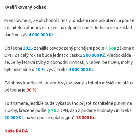
Kvalifikovaný odhad
Představme si, že obchodní firma v loňském roce uskutečnila pouze
zdanitelná plnění s nárokem na odpočet daně. Jednalo se o základ
daně ve výši
4 000 000 Kč
.
Od ledna
2025
zahájila osvobozený pronájem podle
§ 56a
zákona o
DPH. Za celý rok se bude jednat o částku
500 000 Kč
. Předpokládá
se, že by letošní tržby z obchodní činnosti, v úrovni bez DPH, mohly
být minimálně o
10 %
vyšší, třeba
4 500 000 Kč
.
Zálohový koeficient, povinně vykazovaný u tohoto měsíčního plátce
od ledna je
90 %
.
To znamená, jestliže bude vykazováno přijaté zdanitelné plnění na
služby, krácené podle
§ 76
ZDPH, daň z přidané hodnoty činí třeba
20 000 Kč
, na vstupu se uplatní „jen“
18 000 Kč
.
Naše RADA