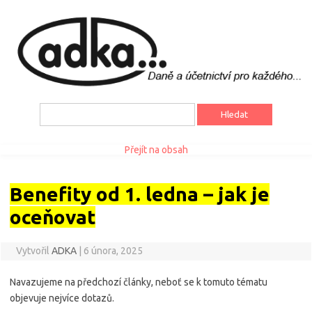
Vyhledávání
Přejít na obsah
Benefity od 1. ledna – jak je
oceňovat
Vytvořil
ADKA
|
6 února, 2025
Navazujeme na předchozí články, neboť se k tomuto tématu
objevuje nejvíce dotazů.