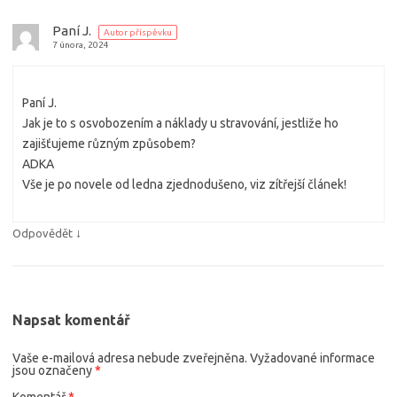
Paní J.
Autor příspěvku
7 února, 2024
Paní J.
Jak je to s osvobozením a náklady u stravování, jestliže ho
zajišťujeme různým způsobem?
ADKA
Vše je po novele od ledna zjednodušeno, viz zítřejší článek!
↓
Odpovědět
Napsat komentář
Vaše e-mailová adresa nebude zveřejněna.
Vyžadované informace
jsou označeny
*