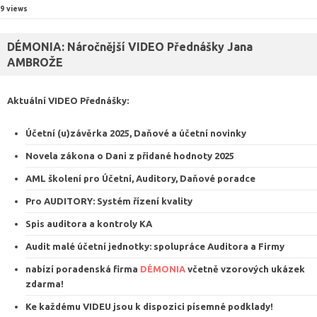
9 views
DÉMONIA: Náročnější VIDEO Přednášky Jana
AMBROŽE
Aktuální VIDEO
Přednášky
:
Účetní (u)závěrka 2025, Daňové a účetní novinky
Novela zákona o Dani z přidané hodnoty 2025
AML školení pro Účetní, Auditory, Daňové poradce
Pro AUDITORY: Systém řízení kvalit
y
Spis auditora a kontroly KA
Audit malé účetní jednotky: spolupráce Auditora a Firmy
nabízí poradenská firma
DÉMONIA
včetně vzorových ukázek
zdarma
!
Ke každému VIDEU jsou k dispozici
písemné podklady
!