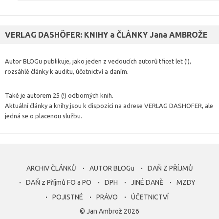
VERLAG DASHÖFER: KNIHY a ČLÁNKY Jana AMBROŽE
Autor BLOGu publikuje, jako jeden z vedoucích autorů třicet let (!),
rozsáhlé články k auditu, účetnictví a daním.
Také je autorem 25 (!) odborných knih.
Aktuální články a knihy jsou k dispozici na adrese VERLAG DASHOFER, ale
jedná se o placenou službu.
ARCHIV ČLÁNKŮ
AUTOR BLOGu
DAŇ Z PŘÍJMŮ
DAŇ z Příjmů FO a PO
DPH
JINÉ DANĚ
MZDY
POJISTNÉ
PRÁVO
ÚČETNICTVÍ
© Jan Ambrož 2026