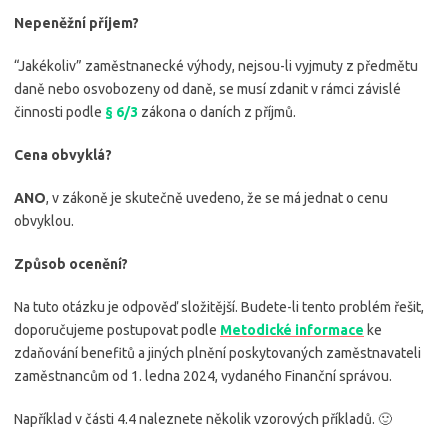
Nepeněžní příjem?
“Jakékoliv” zaměstnanecké výhody, nejsou-li vyjmuty z předmětu
daně nebo osvobozeny od daně, se musí zdanit v rámci závislé
činnosti podle
§ 6/3
zákona o daních z příjmů.
Cena obvyklá?
ANO
, v zákoně je skutečně uvedeno, že se má jednat o cenu
obvyklou.
Způsob ocenění?
Na tuto otázku je odpověď složitější. Budete-li tento problém řešit,
doporučujeme postupovat podle
Metodické informace
ke
zdaňování benefitů a jiných plnění poskytovaných zaměstnavateli
zaměstnancům od 1. ledna 2024, vydaného Finanční správou.
Například v části 4.4 naleznete několik vzorových příkladů. 🙂