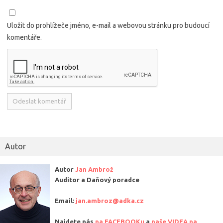
Uložit do prohlížeče jméno, e-mail a webovou stránku pro budoucí
komentáře.
Alternative:
Autor
Autor
Jan Ambrož
Auditor a Daňový poradce
Email:
jan.ambroz@adka.cz
Najdete nás
na FACEBOOKu
a
naše VIDEA na