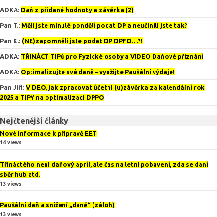
ADKA
:
Daň z přidané hodnoty a závěrka (2)
Pan T.
:
Měli jste minulé pondělí podat DP a neučinili jste tak?
Pan K.
:
(NE)zapomněli jste podat DP DPFO…?!
ADKA
:
TŘINÁCT TIPů pro Fyzické osoby a VIDEO Daňové přiznání
ADKA
:
Optimalizujte své daně – využijte Paušální výdaje!
Pan Jiří
:
VIDEO, jak zpracovat účetní (u)závěrka za kalendářní rok
2025 a TIPY na optimalizaci DPPO
Nejčtenější články
Nové informace k přípravě EET
14 views
Třináctého není daňový apríl, ale čas na letní pobavení, zda se daní
sběr hub atd.
13 views
Paušální daň a snížení „daně“ (záloh)
13 views