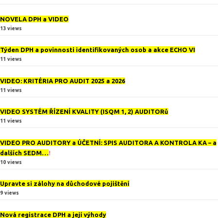
NOVELA DPH a VIDEO
13 views
Týden DPH a povinnosti identifikovaných osob a akce ECHO VI
11 views
VIDEO: KRITÉRIA PRO AUDIT 2025 a 2026
11 views
VIDEO SYSTÉM ŘÍZENÍ KVALITY (ISQM 1, 2) AUDITORů
11 views
VIDEO PRO AUDITORY a ÚČETNÍ: SPIS AUDITORA A KONTROLA KA – a
dalších SEDM…
!
10 views
Upravte si zálohy na důchodové pojištění
9 views
Nová registrace DPH a její výhody