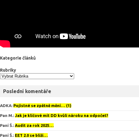
Kategorie článků
Rubriky
Poslední komentáře
ADKA
:
Pojistné se zpětně mění… (1)
Pan M.
:
Jak je klíčové mít DD kvůli nároku na odpočet?
Paní Š.
:
Audit za rok 2025…
Paní Š.
:
EET 2.0 se blíží…