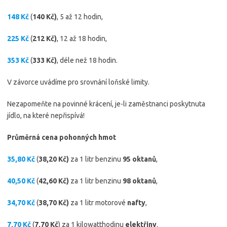
148 Kč
(
140 Kč)
, 5 až 12 hodin,
225 Kč
(
212 Kč)
, 12 až 18 hodin,
353 Kč
(
333 Kč)
, déle než 18 hodin.
V závorce uvádíme pro srovnání loňské limity.
Nezapomeňte na povinné krácení, je-li zaměstnanci poskytnuta
jídlo, na které nepřispívá!
Průměrná cena pohonných hmot
35,80 Kč
(
38,20 Kč)
za 1 litr benzinu
95 oktanů
,
40,50 Kč
(
42,60 Kč)
za 1 litr benzinu
98 oktanů
,
34,70 Kč
(
38,70 Kč)
za 1 litr motorové
nafty
,
7,70 Kč
(
7,70 Kč
) za 1 kilowatthodinu
elektřiny
.