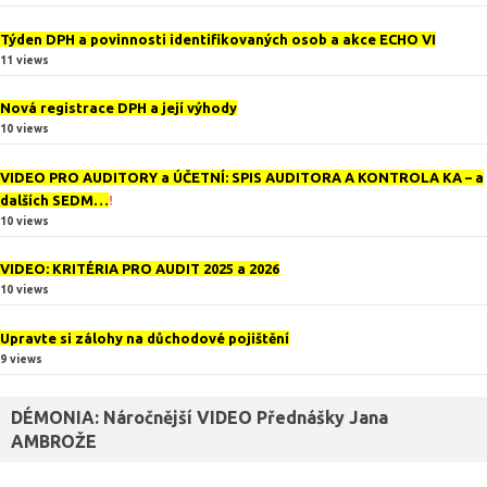
Týden DPH a povinnosti identifikovaných osob a akce ECHO VI
11 views
Nová registrace DPH a její výhody
10 views
VIDEO PRO AUDITORY a ÚČETNÍ: SPIS AUDITORA A KONTROLA KA – a
dalších SEDM…
!
10 views
VIDEO: KRITÉRIA PRO AUDIT 2025 a 2026
10 views
Upravte si zálohy na důchodové pojištění
9 views
DÉMONIA: Náročnější VIDEO Přednášky Jana
AMBROŽE