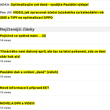
ADKA
:
Optimalizujte své daně – využijte Paušální výdaje!
Pan Jiří
:
VIDEO, jak zpracovat účetní (u)závěrka za kalendářní rok
2025 a TIPY na optimalizaci DPPO
Nejčtenější články
Pojistné se zpětně mění… (2)
14 views
Třináctého není daňový apríl, ale čas na letní pobavení, zda se daní
sběr hub atd.
13 views
Paušální daň a snížení „daně“ (záloh)
13 views
Nové informace k přípravě EET
13 views
NOVELA DPH a VIDEO
13 views