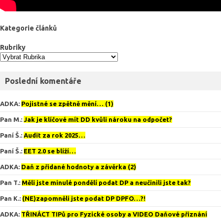
Kategorie článků
Rubriky
Poslední komentáře
ADKA
:
Pojistné se zpětně mění… (1)
Pan M.
:
Jak je klíčové mít DD kvůli nároku na odpočet?
Paní Š.
:
Audit za rok 2025…
Paní Š.
:
EET 2.0 se blíží…
ADKA
:
Daň z přidané hodnoty a závěrka (2)
Pan T.
:
Měli jste minulé pondělí podat DP a neučinili jste tak?
Pan K.
:
(NE)zapomněli jste podat DP DPFO…?!
ADKA
:
TŘINÁCT TIPů pro Fyzické osoby a VIDEO Daňové přiznání