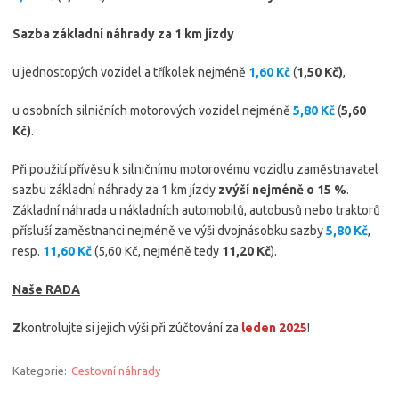
Sazba základní náhrady za 1 km jízdy
u jednostopých vozidel a tříkolek nejméně
1,60 Kč
(
1,50 Kč)
,
u osobních silničních motorových vozidel nejméně
5,80 Kč
(
5,60
Kč)
.
Při použití přívěsu k silničnímu motorovému vozidlu zaměstnavatel
sazbu základní náhrady za 1 km jízdy
zvýší nejméně o 15 %
.
Základní náhrada u nákladních automobilů, autobusů nebo traktorů
přísluší zaměstnanci nejméně ve výši dvojnásobku sazby
5,80 Kč
,
resp.
11,60 Kč
(5,60 Kč, nejméně tedy
11,20 Kč
).
Naše RADA
Z
kontrolujte si jejich výši při zúčtování za
leden 2025
!
Kategorie:
Cestovní náhrady