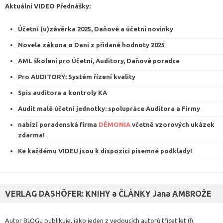
Aktuální VIDEO
Přednášky
:
Účetní (u)závěrka 2025, Daňové a účetní novinky
Novela zákona o Dani z přidané hodnoty 2025
AML školení pro Účetní, Auditory, Daňové poradce
Pro AUDITORY: Systém řízení kvalit
y
Spis auditora a kontroly KA
Audit malé účetní jednotky: spolupráce Auditora a Firmy
nabízí poradenská firma
DÉMONIA
včetně vzorových ukázek
zdarma
!
Ke každému VIDEU jsou k dispozici
písemné podklady
!
VERLAG DASHÖFER: KNIHY a ČLÁNKY Jana AMBROŽE
Autor BLOGu publikuje, jako jeden z vedoucích autorů třicet let (!),