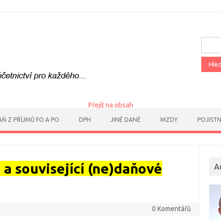
Vyhle
Přejít na obsah
AŇ Z PŘÍJMŮ FO A PO
DPH
JINÉ DANĚ
MZDY
POJIST
a související (ne)daňové
A
0 Komentářů