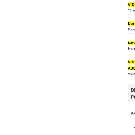
VID
10 v
Upr
9 vi
Nov
9 vi
VID
AU
9 vi
D
P
A