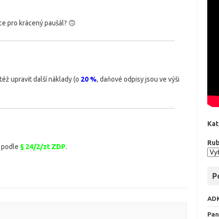
ce pro krácený paušál? 🙃
éž upravit další náklady (o
20 %
, daňové odpisy jsou ve výši
Kat
Rub
podle
§ 24/2/zt ZDP
.
P
AD
Pan