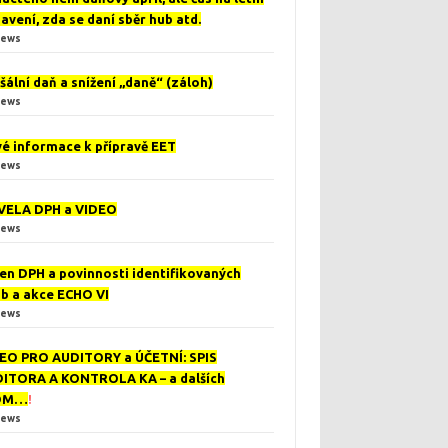
avení, zda se daní sběr hub atd.
iews
šální daň a snížení „daně“ (záloh)
iews
é informace k přípravě EET
iews
ELA DPH a VIDEO
iews
en DPH a povinnosti identifikovaných
b a akce ECHO VI
iews
EO PRO AUDITORY a ÚČETNÍ: SPIS
ITORA A KONTROLA KA – a dalších
DM…
!
iews