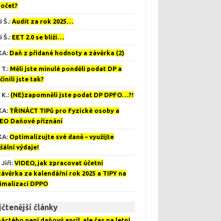
očet?
í Š.
:
Audit za rok 2025…
í Š.
:
EET 2.0 se blíží…
KA
:
Daň z přidané hodnoty a závěrka (2)
 T.
:
Měli jste minulé pondělí podat DP a
činili jste tak?
 K.
:
(NE)zapomněli jste podat DP DPFO…?!
KA
:
TŘINÁCT TIPů pro Fyzické osoby a
EO Daňové přiznání
KA
:
Optimalizujte své daně – využijte
šální výdaje!
Jiří
:
VIDEO, jak zpracovat účetní
závěrka za kalendářní rok 2025 a TIPY na
imalizaci DPPO
čtenější články
náctého není daňový apríl, ale čas na letní