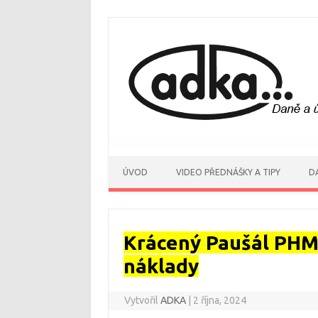
ÚVOD
VIDEO PŘEDNÁŠKY A TIPY
D
Krácený Paušál PHM 
náklady
Vytvořil
ADKA
|
2 října, 2024