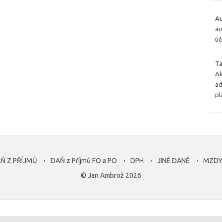
Au
au
úč
Ta
Ak
ad
pl
Ň Z PŘÍJMŮ
DAŇ z Příjmů FO a PO
DPH
JINÉ DANĚ
MZD
© Jan Ambrož 2026