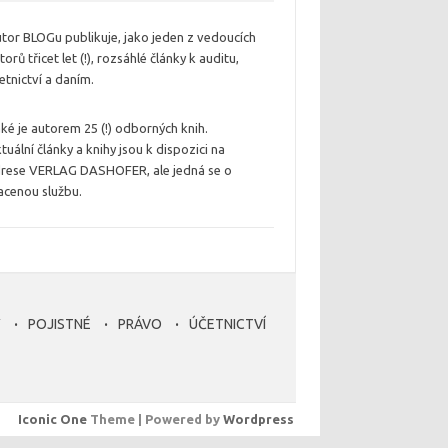
tor BLOGu publikuje, jako jeden z vedoucích
torů třicet let (!), rozsáhlé články k auditu,
etnictví a daním.
ké je autorem 25 (!) odborných knih.
tuální články a knihy jsou k dispozici na
rese VERLAG DASHOFER, ale jedná se o
acenou službu.
Y
POJISTNÉ
PRÁVO
ÚČETNICTVÍ
Iconic One
Theme | Powered by
Wordpress