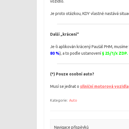
vozidlo.
Je proto otázkou, KDY vlastně nastává situa
Další „krácení“
Je-li aplikován krácený Paušál PHM, musíme t
80 %
), a to podle ustanovení
§ 25/1/x ZDP.
(*) Pouze osobní auto?
Musí se jednat o
silniční motorová vozidla
Kategorie:
Auto
Navigace příspěvků