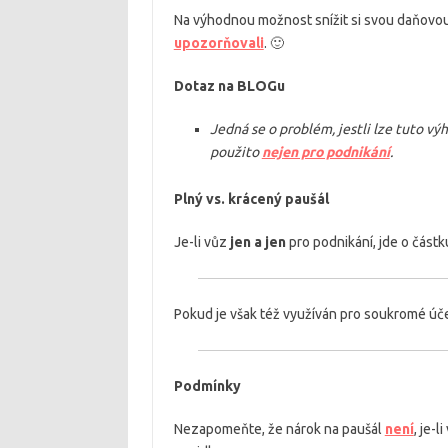
Na výhodnou možnost snížit si svou daňovou 
upozorňovali
. 🙂
Dotaz na BLOGu
Jedná se o problém, jestli lze tuto vý
použito
nejen pro podnikání
.
Plný vs. krácený paušál
Je-li vůz
jen a jen
pro podnikání, jde o část
Pokud je však též využíván pro soukromé úč
Podmínky
Nezapomeňte, že nárok na paušál
není
, je-l