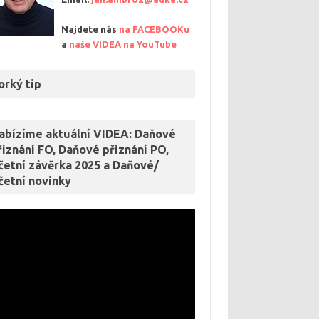
Najdete nás
na FACEBOOKu
a
naše VIDEA na
YouTube
orký tip
abízíme aktuální VIDEA: Daňové
řiznání FO, Daňové přiznání PO,
četní závěrka 2025 a Daňové/
četní novinky