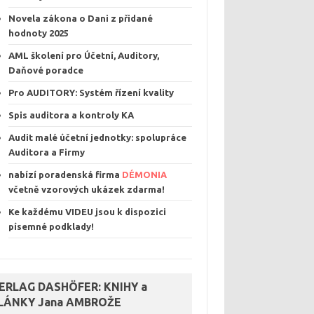
Novela zákona o Dani z přidané
hodnoty 2025
AML školení pro Účetní, Auditory,
Daňové poradce
Pro AUDITORY: Systém řízení kvalit
y
Spis auditora a kontroly KA
Audit malé účetní jednotky: spolupráce
Auditora a Firmy
nabízí poradenská firma
DÉMONIA
včetně vzorových ukázek
zdarma
!
Ke každému VIDEU jsou k dispozici
písemné podklady
!
ERLAG DASHÖFER: KNIHY a
LÁNKY Jana AMBROŽE