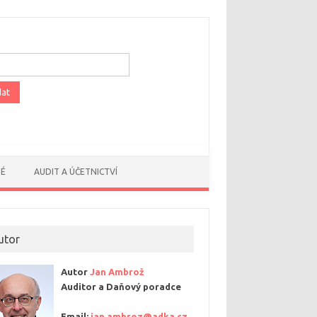
dávání
NÉ
AUDIT A ÚČETNICTVÍ
utor
Autor
Jan Ambrož
Auditor a Daňový poradce
Email:
jan.ambroz@adka.cz