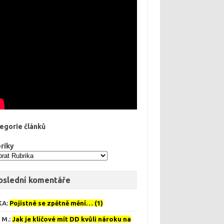
egorie článků
riky
oslední komentáře
KA
:
Pojistné se zpětně mění… (1)
 M.
:
Jak je klíčové mít DD kvůli nároku na