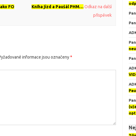
odp
jako FO
Kniha jízd a Paušál PHM…
Odkaz na další
Pan
příspěvek
Pan
AD
Pan
neu
Vyžadované informace jsou označeny
*
Pan
AD
VID
AD
Pau
Pan 
(u)
opt
Nej
Tři