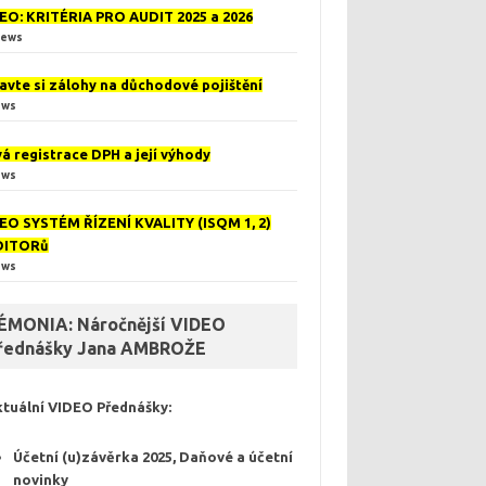
EO: KRITÉRIA PRO AUDIT 2025 a 2026
iews
avte si zálohy na důchodové pojištění
ews
á registrace DPH a její výhody
ews
EO SYSTÉM ŘÍZENÍ KVALITY (ISQM 1, 2)
DITORů
ews
ÉMONIA: Náročnější VIDEO
řednášky Jana AMBROŽE
ktuální VIDEO
Přednášky
:
Účetní (u)závěrka 2025, Daňové a účetní
novinky