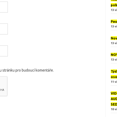
pob
13 v
Pau
13 v
Nov
13 v
NOV
13 v
ou stránku pro budoucí komentáře.
Týd
oso
11 v
VID
AUD
SE
10 v