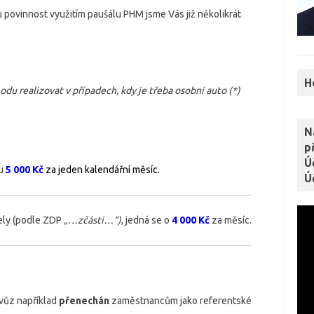
povinnost využitím paušálu PHM jsme Vás již několikrát
H
hodu realizovat v případech, kdy je třeba osobní auto (*)
N
p
Ú
ku
5 000 Kč
za jeden kalendářní měsíc.
Ú
ely (podle ZDP
„…zčásti…“)
, jedná se o
4 000 Kč
za měsíc.
i vůz například
přenechán
zaměstnancům jako referentské