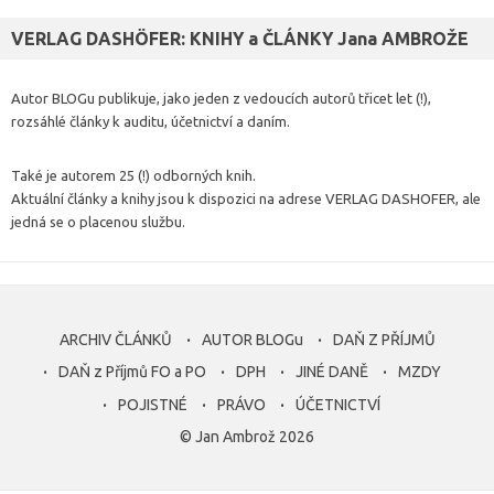
VERLAG DASHÖFER: KNIHY a ČLÁNKY Jana AMBROŽE
Autor BLOGu publikuje, jako jeden z vedoucích autorů třicet let (!),
rozsáhlé články k auditu, účetnictví a daním.
Také je autorem 25 (!) odborných knih.
Aktuální články a knihy jsou k dispozici na adrese VERLAG DASHOFER, ale
jedná se o placenou službu.
ARCHIV ČLÁNKŮ
AUTOR BLOGu
DAŇ Z PŘÍJMŮ
DAŇ z Příjmů FO a PO
DPH
JINÉ DANĚ
MZDY
POJISTNÉ
PRÁVO
ÚČETNICTVÍ
© Jan Ambrož 2026