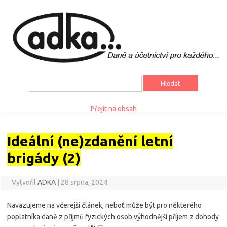
Vyhledávání
Přejít na obsah
Ideální (ne)zdanění letní
brigády (2)
Vytvořil
ADKA
|
28 srpna, 2024
Navazujeme na včerejší článek, neboť může být pro některého
poplatníka daně z příjmů fyzických osob výhodnější příjem z dohody