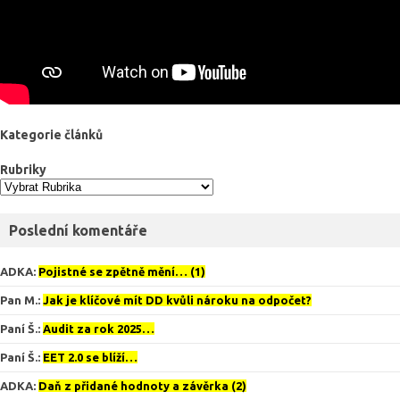
Kategorie článků
Rubriky
Poslední komentáře
ADKA
:
Pojistné se zpětně mění… (1)
Pan M.
:
Jak je klíčové mít DD kvůli nároku na odpočet?
Paní Š.
:
Audit za rok 2025…
Paní Š.
:
EET 2.0 se blíží…
ADKA
:
Daň z přidané hodnoty a závěrka (2)