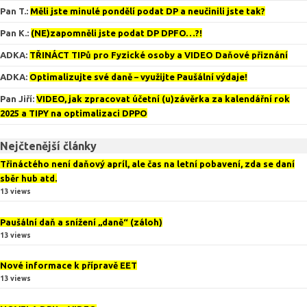
Pan T.
:
Měli jste minulé pondělí podat DP a neučinili jste tak?
Pan K.
:
(NE)zapomněli jste podat DP DPFO…?!
ADKA
:
TŘINÁCT TIPů pro Fyzické osoby a VIDEO Daňové přiznání
ADKA
:
Optimalizujte své daně – využijte Paušální výdaje!
Pan Jiří
:
VIDEO, jak zpracovat účetní (u)závěrka za kalendářní rok
2025 a TIPY na optimalizaci DPPO
Nejčtenější články
Třináctého není daňový apríl, ale čas na letní pobavení, zda se daní
sběr hub atd.
13 views
Paušální daň a snížení „daně“ (záloh)
13 views
Nové informace k přípravě EET
13 views