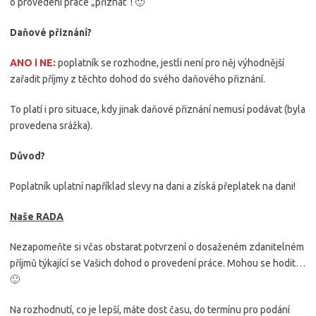
o provedení práce „přiznat“! 🙂
Daňové přiznání?
ANO i NE:
poplatník se rozhodne, jestli není pro něj výhodnější
zařadit příjmy z těchto dohod do svého daňového přiznání.
To platí i pro situace, kdy jinak daňové přiznání nemusí podávat (byla
provedena srážka).
Důvod?
Poplatník uplatní například slevy na dani a získá přeplatek na dani!
Naše RADA
Nezapomeňte si včas obstarat potvrzení o dosaženém zdanitelném
příjmů týkající se Vašich dohod o provedení práce. Mohou se hodit…
🙂
Na rozhodnutí, co je lepší, máte dost času, do termínu pro podání