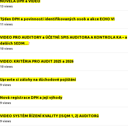
NOVELA DPH a VIDEO
13 views
Týden DPH a povinnosti identifikovaných osob a akce ECHO VI
11 views
VIDEO PRO AUDITORY a ÚČETNÍ: SPIS AUDITORA A KONTROLA KA – a
dalších SEDM…
!
10 views
VIDEO: KRITÉRIA PRO AUDIT 2025 a 2026
10 views
Upravte si zálohy na důchodové pojištění
9 views
Nová registrace DPH a její výhody
9 views
VIDEO SYSTÉM ŘÍZENÍ KVALITY (ISQM 1, 2) AUDITORů
9 views